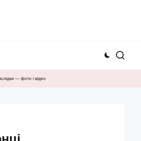
аслідки — фото і відео
онці