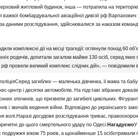
верховий житловий будинок, інша — потрапила на територію
ї важкої бомбардувальної авіаційної дивізії рф Варпахович
, за даними розслідування, здійснювалися за наказом коман
ли комплексні дії на місці трагедії: оглянули понад 60 об’єк
 в їхніх родичів, допитали загалом майже 130 осіб, серед яких
 рф провели великий комплекс слідчих дій», — повідомили в 
ліціяСеред загиблих — маленька дівчинка, її мама та бабуся
ес-центр і десятки автомобілів. На підставі зібраних дока
єнних злочинів, що призвели до загибелі цивільних. Фігура
ів і звичаїв ведення війни. Відповідно до українського зак
 волі.Наразі досудове розслідування триває, правоохорон
причетні до цього смертельного удару по Одесі.
Нагадуємо
У
є
подружжя віком 75 років, а
щонайменше
15 осіб
отримали 