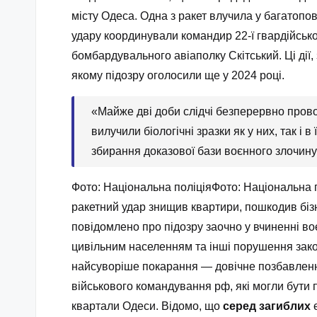
місту Одеса. Одна з ракет влучила у багатопо
удару координували командир 22-ї гвардійсько
бомбардувального авіаполку Скітський. Ці дії
якому підозру оголосили ще у 2024 році.
«Майже дві доби слідчі безперервно проводи
вилучили біологічні зразки як у них, так і
збирання доказової бази воєнного злочину
Фото: Національна поліціяФото: Національна по
ракетний удар знищив квартири, пошкодив бізн
повідомлено про підозру заочно у вчиненні во
цивільним населенням та інші порушення закон
найсуворіше покарання — довічне позбавлення
військового командування рф, які могли бути 
квартали Одеси. В
ідомо, що
серед загиблих