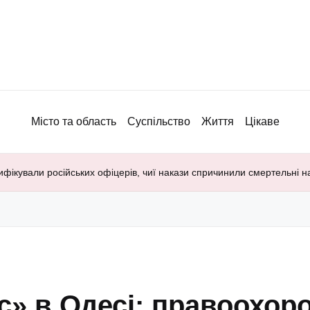
Місто та область
Суспільство
Життя
Цікаве
ифікували російських офіцерів, чиї накази спричинили смертельні н
с» в Одесі: правоохор