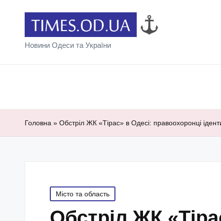
Новини Одеси та України
Головна
»
Обстріл ЖК «Тірас» в Одесі: правоохоронці ідент
Posted
Місто та область
in
Обстріл ЖК «Тіра