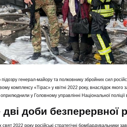
підозру генерал-майору та полковнику збройних сил російсь
ому комплексу «Тірас» у квітні 2022 року, внаслідок якого 
 оприлюднили у Головному управлінні Національної поліції в
 дві доби безперервної 
 свят 2022 року російські стратегічні бомбардувальники з