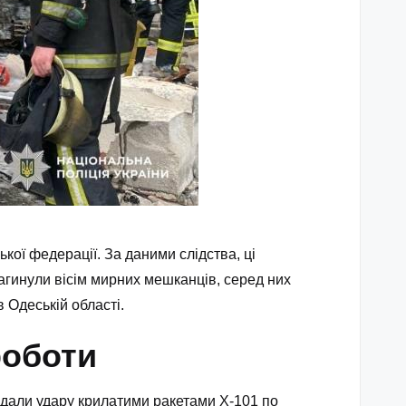
кої федерації. За даними слідства, ці
загинули вісім мирних мешканців, серед них
 Одеській області.
роботи
авдали удару крилатими ракетами Х-101 по