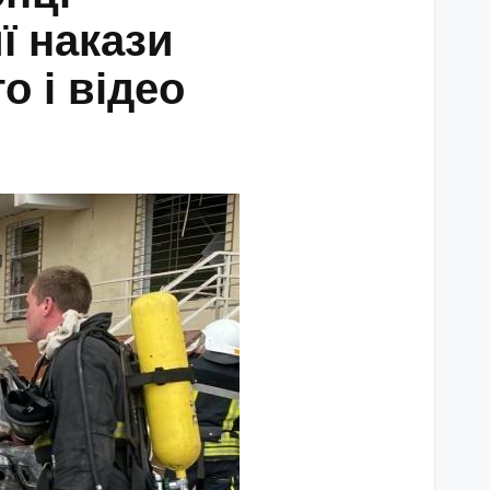
ї накази
 і відео