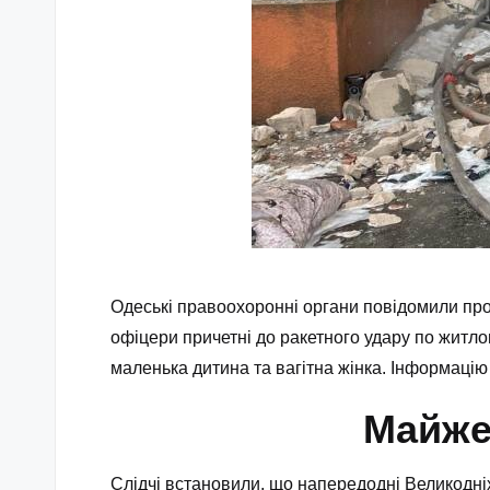
Одеські правоохоронні органи повідомили про 
офіцери причетні до ракетного удару по житлов
маленька дитина та вагітна жінка. Інформацію
Майже
Слідчі встановили, що напередодні Великодніх