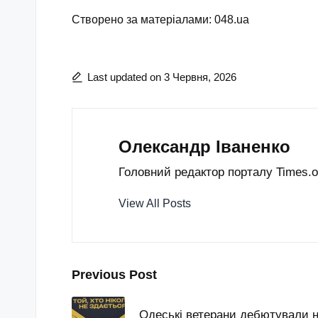
Створено за матеріалами: 048.ua
Last updated on 3 Червня, 2026
Олександр Іваненко
Головний редактор порталу Times.od
View All Posts
Post
Previous Post
navigation
Одеські ветерани дебютували