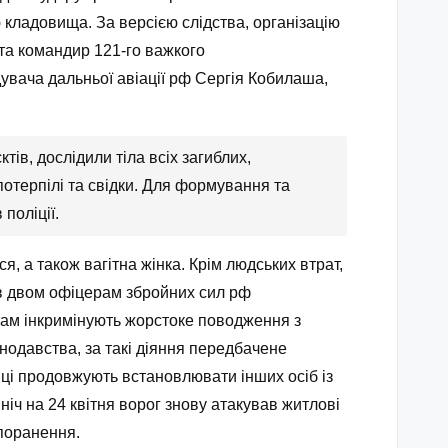
 кладовища. За версією слідства, організацію
 та командир 121-го важкого
дувача дальньої авіації рф Сергія Кобилаша,
тів, дослідили тіла всіх загиблих,
 потерпілі та свідки. Для формування та
поліції.
, а також вагітна жінка. Крім людських втрат,
зів двом офіцерам збройних сил рф
нтам інкримінують жорстоке поводження з
онодавства, за такі діяння передбачене
ці продовжують встановлювати інших осіб із
 ніч на 24 квітня ворог знову атакував житлові
поранення.