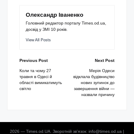
Олександр Іваненко
Головний редактор порталу Times.od.ua,
досвід у ЗМІ 10 років.
View All Posts
Post
Previous Post
Next Post
navigation
Коли та чому 27
Мерія Одеси
травня в Одесі й
відклала будівництво
області вимикатимуть
нових зупинок до
світло
завершення війни —
назвали причину
2026 — Times.od.UA. Зворотній зв'язок: info@times.od.ua |