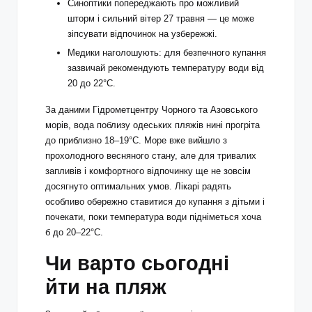
Синоптики попереджають про можливий
шторм і сильний вітер 27 травня — це може
зіпсувати відпочинок на узбережжі.
Медики наголошують: для безпечного купання
зазвичай рекомендують температуру води від
20 до 22°С.
За даними Гідрометцентру Чорного та Азовського
морів, вода поблизу одеських пляжів нині прогріта
до приблизно 18–19°С. Море вже вийшло з
прохолодного весняного стану, але для тривалих
запливів і комфортного відпочинку ще не зовсім
досягнуто оптимальних умов. Лікарі радять
особливо обережно ставитися до купання з дітьми і
почекати, поки температура води підніметься хоча
б до 20–22°С.
Чи варто сьогодні
йти на пляж