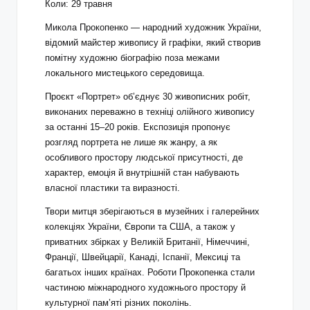
Коли: 29 травня
Микола Прокопенко — народний художник України,
відомий майстер живопису й графіки, який створив
помітну художню біографію поза межами
локального мистецького середовища.
Проєкт «Портрет» об’єднує 30 живописних робіт,
виконаних переважно в техніці олійного живопису
за останні 15–20 років. Експозиція пропонує
розгляд портрета не лише як жанру, а як
особливого простору людської присутності, де
характер, емоція й внутрішній стан набувають
власної пластики та виразності.
Твори митця зберігаються в музейних і галерейних
колекціях України, Європи та США, а також у
приватних збірках у Великій Британії, Німеччині,
Франції, Швейцарії, Канаді, Іспанії, Мексиці та
багатьох інших країнах. Роботи Прокопенка стали
частиною міжнародного художнього простору й
культурної пам’яті різних поколінь.