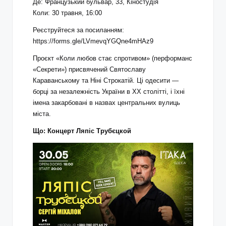
Де: Французький бульвар, 33, Кіностудія
Коли: 30 травня, 16:00
Реєструйтеся за посиланням:
https://forms.gle/LVmevqYGQne4mHAz9
Проєкт «Коли любов стає спротивом» (перформанс
«Секрети») присвячений Святославу
Караванському та Ніні Строкатій. Ці одесити —
борці за незалежність України в ХХ столітті, і їхні
імена закарбовані в назвах центральних вулиць
міста.
Що:
Концерт Ляпіс Трубєцкой