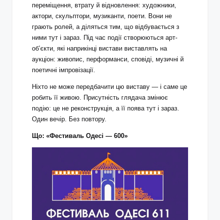
переміщення, втрату й відновлення: художники,
актори, скульптори, музиканти, поети. Вони не
грають ролей, а діляться тим, що відбувається з
ними тут і зараз. Під час події створюються арт-
об’єкти, які наприкінці вистави виставлять на
аукціон: живопис, перформанси, сповіді, музичні й
поетичні імпровізації.
Ніхто не може передбачити цю виставу — і саме це
робить її живою. Присутність глядача змінює
подію: це не реконструкція, а її поява тут і зараз.
Один вечір. Без повтору.
Що:
«Фестиваль Одесі — 600»