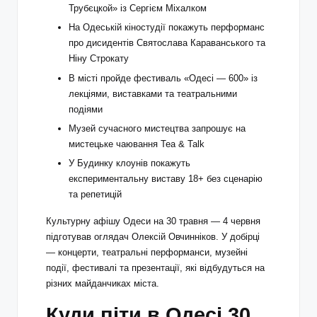
Трубєцкой» із Сергієм Міхалком
На Одеській кіностудії покажуть перформанс
про дисидентів Святослава Караванського та
Ніну Строкату
В місті пройде фестиваль «Одесі — 600» із
лекціями, виставками та театральними
подіями
Музей сучасного мистецтва запрошує на
мистецьке чаювання Tea & Talk
У Будинку клоунів покажуть
експериментальну виставу 18+ без сценарію
та репетицій
Культурну афішу Одеси на 30 травня — 4 червня
підготував оглядач Олексій Овчинніков. У добірці
— концерти, театральні перформанси, музейні
події, фестивалі та презентації, які відбудуться на
різних майданчиках міста.
Куди піти в Одесі 30