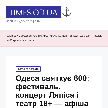
Новини Одеси та України
Головна
»
Одеса святкує 600: фестиваль, концерт Ляпіса і театр 18+ — афіша
на 30 травня–4 червня
Posted
Місто та область
in
Одеса святкує 600:
фестиваль,
концерт Ляпіса і
театр 18+ — афіша