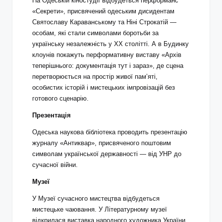
На Одеській кіностудії відбудеться перформанс
«Секрети», присвячений одеським дисидентам
Святославу Караванському та Ніні Строкатій —
особам, які стали символами боротьби за
українську незалежність у ХХ столітті. А в Будинку
клоунів покажуть перформативну виставу «Архів
теперішнього: документація тут і зараз», де сцена
перетворюється на простір живої пам’яті,
особистих історій і мистецьких імпровізацій без
готового сценарію.
Презентація
Одеська наукова бібліотека проводить презентацію
журналу «Антиквар», присвяченого поштовим
символам української державності — від УНР до
сучасної війни.
Музеї
У Музеї сучасного мистецтва відбудеться
мистецьке чаювання. У Літературному музеї
відкрилася виставка народного художника України