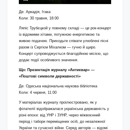
Де: Аркадія, Ітака
Коли: 30 травня, 18:00
Ляпіс Трубєцкой у повному складі — це рок-концерт
із відомими хітами, потужною енергетикою та
живою подачею. Приходьте співати улюблені пісні
разом із Сергієм Міхалком — гучно й щиро.
Концерт супроводжується благодійною місією, що
додає події особливого значення.
Що:
Презентація журналу «Антиквар» —
«Поштові символи державності»
Де: Одеська національна наукова бібліотека
Коли: 4 червня, 11:00
У матеріалах журналу проілюстровано, як у
філателії відображалася українська державність у
різні епохи: від УНР і ЗУНР, через міжвоєнний
період і табори переміщених осіб, до незалежної
України та сучасної війни. Серед авторів — відомі