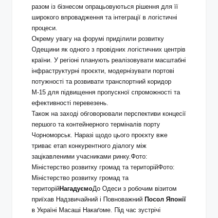
разом із бізнесом опрацьовуються рішення для її
широкого впровадження та інтеграції в логістичні
процеси.
Окрему увагу на форумі приділили розвитку
Одещини як одного з провідних логістичних центрів
країни. У регіоні планують реалізовувати масштабні
інфраструктурні проєкти, модернізувати портові
потужності та розвивати транспортний коридор
М-15 для підвищення пропускної спроможності та
ефективності перевезень.
Також на заході обговорювали перспективи концесії
першого та контейнерного терміналів порту
Чорноморськ. Наразі щодо цього проєкту вже
триває етап конкурентного діалогу між
зацікавленими учасниками ринку.Фото:
Міністерство розвитку громад та територійФото:
Міністерство розвитку громад та
територій
Нагадуємо
До Одеси з робочим візитом
приїхав Надзвичайний і Повноважний
Посол Японії
в Україні Масаші Накаґоме. Під час зустрічі