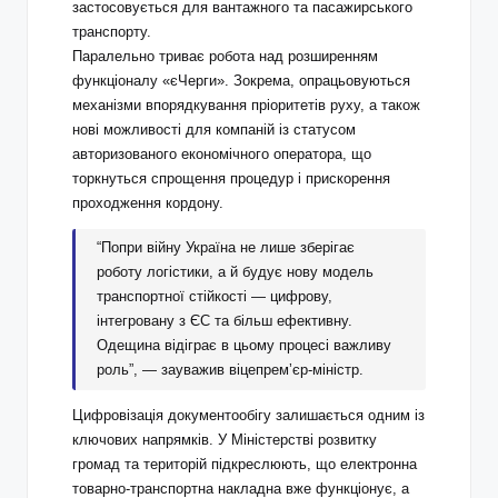
застосовується для вантажного та пасажирського
транспорту.
Паралельно триває робота над розширенням
функціоналу «єЧерги». Зокрема, опрацьовуються
механізми впорядкування пріоритетів руху, а також
нові можливості для компаній із статусом
авторизованого економічного оператора, що
торкнуться спрощення процедур і прискорення
проходження кордону.
“Попри війну Україна не лише зберігає
роботу логістики, а й будує нову модель
транспортної стійкості — цифрову,
інтегровану з ЄС та більш ефективну.
Одещина відіграє в цьому процесі важливу
роль”, — зауважив віцепремʼєр-міністр.
Цифровізація документообігу залишається одним із
ключових напрямків. У Міністерстві розвитку
громад та територій підкреслюють, що електронна
товарно-транспортна накладна вже функціонує, а