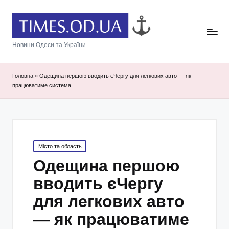
Новини Одеси та України
Головна
»
Одещина першою вводить єЧергу для легкових авто — як
працюватиме система
Posted
Місто та область
in
Одещина першою
вводить єЧергу
для легкових авто
— як працюватиме