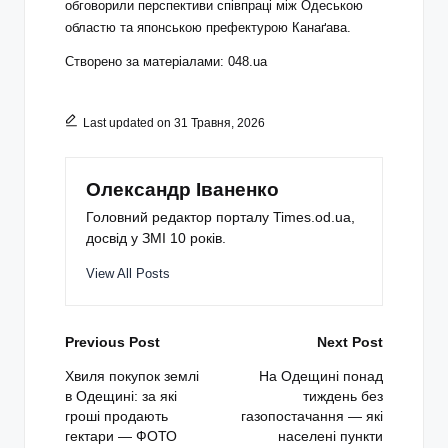
обговорили перспективи співпраці між Одеською
областю та японською префектурою Канаґава.
Створено за матеріалами: 048.ua
Last updated on 31 Травня, 2026
Олександр Іваненко
Головний редактор порталу Times.od.ua,
досвід у ЗМІ 10 років.
View All Posts
Post
Previous Post
Next Post
navigation
Хвиля покупок землі
На Одещині понад
в Одещині: за які
тиждень без
гроші продають
газопостачання — які
гектари — ФОТО
населені пункти