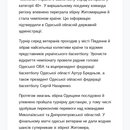
категорії 40+. У вирішальному поєдинку команда
регіону впевнено переграла збірну Житомирщини й
стала чемпіоном країни. Цю інформацію
підтвердили в Одеській обласній державній
адміністрації.
Турнір серед ветеранів проходив у місті Південне й
зібрав найсильніші колективи країни та відомих
представників українського баскетболу. Урочисте
відкриття чемпіонату провели радник голови
Одеської ОВА та віцепрезидент федерації
баскетболу Одеської області Артур Бредньов, а
також президент Одеської обласної федерації
баскетболу Сергій Назаренко.
Протягом змагань збірна Одещини послідовно й
упевнено пройшла турнірну дистанцію, у тому числі
здобувши переконливі перемоги над командами
Миколаївської та Дніпропетровської областей. У
фінальному матчі одеські ветерани не дали жодних
шансів суперникам зі збірної Житомира,