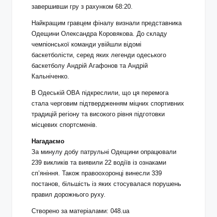
завершивши гру з рахунком 68:20.
Найкращим гравцем фіналу визнали представника
Одещини Олександра Коровякова. До складу
чемпіонської команди увійшли відомі
баскетболісти, серед яких легенди одеського
баскетболу Андрій Агафонов та Андрій
Кальніченко.
В Одеській ОВА підкреслили, що ця перемога
стала черговим підтвердженням міцних спортивних
традицій регіону та високого рівня підготовки
місцевих спортсменів.
Нагадаємо
За минулу добу патрульні Одещини опрацювали
239 викликів та виявили 22 водіїв із ознаками
сп’яніння. Також правоохоронці винесли 339
постанов, більшість із яких стосувалася порушень
правил дорожнього руху.
Створено за матеріалами: 048.ua