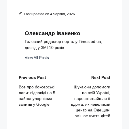
Last updated on 4 Червня, 2026
Олександр Іваненко
Головний редактор порталу Times.od.ua,
досвід у ЗМІ 10 років.
View All Posts
Post
Previous Post
Next Post
navigation
Все про боксерські
Шукаючи допомоги
лапи: відповіді на 5
по всій Україні,
найпопулярніших
нарешті знайшли її
запитів у Google
вдома: як невеликий
центр на Одещині
змінює життя дітей