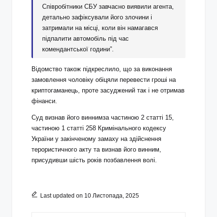
Співробітники СБУ завчасно виявили агента,
детально зафіксували його злочини і
затримали на місці, коли він намагався
підпалити автомобіль під час
комендантської години”.
Відомство також підкреслило, що за виконання
замовлення чоловіку обіцяли перевести гроші на
криптогаманець, проте засуджений так і не отримав
фінанси.
Суд визнав його
винним
за частиною 2 статті 15,
частиною 1 статті 258 Кримінального кодексу
України
у закінченому замаху на здійснення
терористичного акту та визнав його винним,
присудивши шість років позбавлення волі.
Last updated on 10 Листопада, 2025