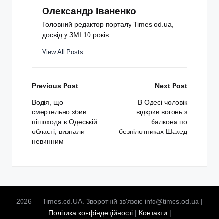
Олександр Іваненко
Головний редактор порталу Times.od.ua,
досвід у ЗМІ 10 років.
View All Posts
Post
Previous Post
Next Post
navigation
Водія, що
В Одесі чоловік
смертельно збив
відкрив вогонь з
пішохода в Одеській
балкона по
області, визнали
безпілотниках Шахед
невинним
2026 — Times.od.UA. Зворотній зв'язок: info@times.od.ua |
Політика конфіндеційності
|
Контакти
|