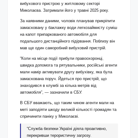
вибухового пристрою у житловому секторі
Миколаєва. Затримали його у травні 2025 року.
За наявними даними, чоловік планував прикріпити
замасковану у баклажку води легкозаймисту суміш
на капот припаркованого автомобіля для
подальшого дистанційного підірвання. Поблизу він
мав ще один саморобний вибуховий пристрій.
“Коли на місце події прибули правоохоронці,
швидка допомога та рятувальники, російські агенти
мали намір активувати другу вибухівку, яка була
замаскована поруч. Йдеться про пристрій, що
знаходився в клумбі за кілька метрів від
автомобіля”, — зазначили в СБУ.
В СБУ вважають, що таким чином агенти мали на
меті заподіяти шкоду великій кількості громадян та
спричинити паніку у Миколаєві.
“Служба безпеки Україні діяла проактивно,
перекривши терористичну загрозу.