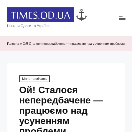
Новини Одеси та України
Головна
»
Ой! Сталося непередбачене — працюємо над усуненням проблеми
Posted
Місто та область
in
Ой! Сталося
непередбачене —
працюємо над
усуненням
проблеми