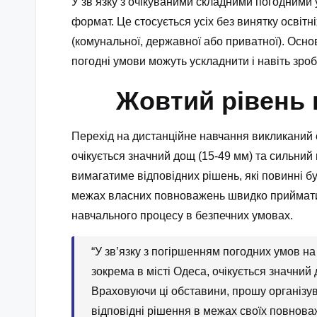
У зв’язку з очікуваними складними погодними 
формат. Це стосується усіх без винятку освітн
(комунальної, державної або приватної). Основ
погодні умови можуть ускладнити і навіть зро
Жовтий рівень 
Перехід на дистанційне навчання викликаний о
очікується значний дощ (15-49 мм) та сильний
вимагатиме відповідних рішень, які повинні бу
межах власних повноважень швидко приймати 
навчального процесу в безпечних умовах.
“У зв’язку з погіршенням погодних умов на
зокрема в місті Одеса, очікується значний 
Враховуючи ці обставини, прошу організув
відповідні рішення в межах своїх повнова