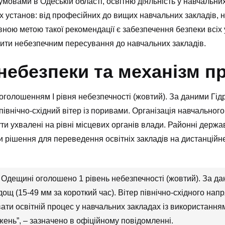
умовами в Одеській області, освітню діяльність у навчальн
іх установ: від професійних до вищих навчальних закладів, 
ною метою такої рекомендації є забезпечення безпеки всіх у
бити небезпечним пересування до навчальних закладів.
небезпеки та механізм п
голошенням I рівня небезпечності (жовтий). За даними Гідр
 північно-східний вітер із поривами. Організація навчально
ти ухвалені на рівні місцевих органів влади. Районні держав
рішення для переведення освітніх закладів на дистанційне
 Одещині оголошено 1 рівень небезпечності (жовтий). За да
дощ (15-49 мм за короткий час). Вітер північно-східного нап
ати освітній процес у навчальних закладах із використанн
жень”, – зазначено в офіційному повідомленні.