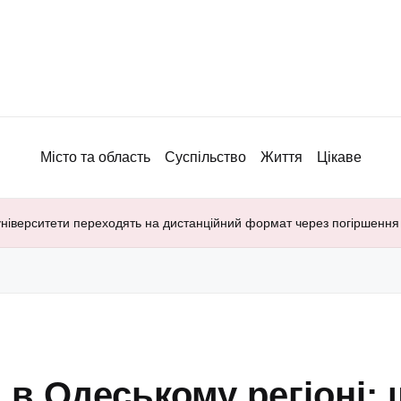
Місто та область
Суспільство
Життя
Цікаве
 університети переходять на дистанційний формат через погіршенн
в Одеському регіоні: 