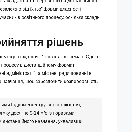
их закладах варто перевести на дистанційний
незалежно від їхньої форми власності
часників освітнього процесу, оскільки складні
рийняття рішень
ометцентру, вночі 7 жовтня, зокрема в Одесі,
го процесу в дистанційному форматі
ні адміністрації та місцеві ради повинні в
 навчання, щоб забезпечити безперервність
ними Гідрометцентру, вночі 7 жовтня,
рямку досягне 9-14 м/с із поривами.
ям дистанційного навчання, ухваливши