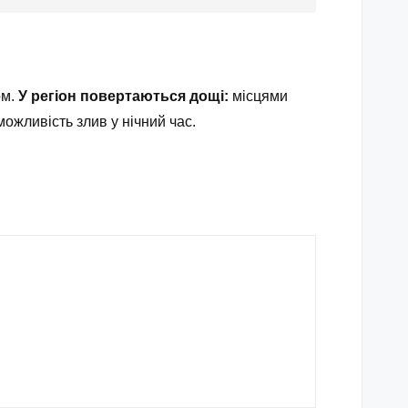
ом.
У регіон повертаються дощі:
місцями
ожливість злив у нічний час.