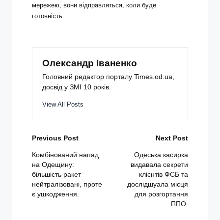
мережею, вони відправляться, коли буде
готовність.
Олександр Іваненко
Головний редактор порталу Times.od.ua,
досвід у ЗМІ 10 років.
View All Posts
Post
Previous Post
Next Post
navigation
Комбінований напад
Одеська касирка
на Одещину:
видавала секрети
більшість ракет
клієнтів ФСБ та
нейтралізовані, проте
дослідшуала місця
є ушкодження.
для розгортання
ППО.