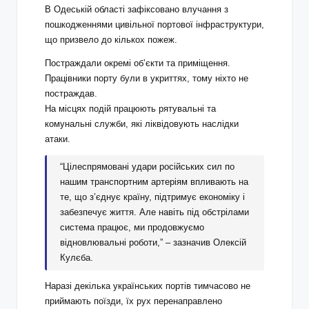
В Одеській області зафіксовано влучання з
пошкодженнями цивільної портової інфраструктури,
що призвело до кількох пожеж.
Постраждали окремі обʼєкти та приміщення.
Працівники порту були в укриттях, тому ніхто не
постраждав.
На місцях подій працюють рятувальні та
комунальні служби, які ліквідовують наслідки
атаки.
“Цілеспрямовані удари російських сил по
нашим транспортним артеріям впливають на
те, що з’єднує країну, підтримує економіку і
забезпечує життя. Але навіть під обстрілами
система працює, ми продовжуємо
відновлювальні роботи,” – зазначив Олексій
Кулєба.
Наразі декілька українських портів тимчасово не
приймають поїзди, їх рух перенаправлено