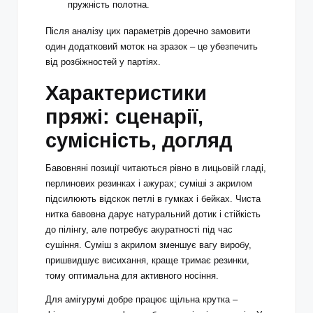
пружність полотна.
Після аналізу цих параметрів доречно замовити
один додатковий моток на зразок – це убезпечить
від розбіжностей у партіях.
Характеристики
пряжі: сценарії,
сумісність, догляд
Бавовняні позиції читаються рівно в лицьовій гладі,
перлинових резинках і ажурах; суміші з акрилом
підсилюють відскок петлі в гумках і бейках. Чиста
нитка бавовна дарує натуральний дотик і стійкість
до пілінгу, але потребує акуратності під час
сушіння. Суміш з акрилом зменшує вагу виробу,
пришвидшує висихання, краще тримає резинки,
тому оптимальна для активного носіння.
Для амігурумі добре працює щільна крутка –