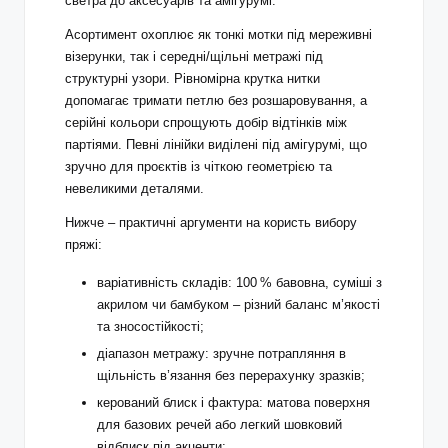
светра до аксесуарів та амігурумі.
Асортимент охоплює як тонкі мотки під мереживні
візерунки, так і середні/щільні метражі під
структурні узори. Рівномірна крутка нитки
допомагає тримати петлю без розшаровування, а
серійні кольори спрощують добір відтінків між
партіями. Певні лінійки виділені під амігурумі, що
зручно для проєктів із чіткою геометрією та
невеликими деталями.
Нижче – практичні аргументи на користь вибору
пряжі:
варіативність складів: 100 % бавовна, суміші з
акрилом чи бамбуком – різний баланс м’якості
та зносостійкості;
діапазон метражу: зручне потрапляння в
щільність в’язання без перерахунку зразків;
керований блиск і фактура: матова поверхня
для базових речей або легкий шовковий
відблиск під акценти;