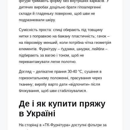
фігури тримають форму без внутрішніх каркасів. У
дитячих виробах доцільно брати гіпоалергенні
склади й гладеньку поверхню, щоб шви не
подразнювали шкіру.
Сумісність проста: спиці обирають під товщину
нитки з поправкою на бажану пластичність; гачок –
на піврозміру менший, коли потрібна чітка геометрія
елементів. Фурнітуру – ґудзики, шнурки, лейбли –
підбирають за вагою і тоном, щоб не
перевантажувати легке полотно.
Догляд – делікатне прання 30-40 °C, сушіння в
горизонтальному положенні, прасування через
тканину; виробу варто дати «відпочити» після
блокування, щоб шви стабілізувалися.
Де і як купити пряжу
в Україні
На сторінці в «ТК-Фурнітура» доступні фільтри за