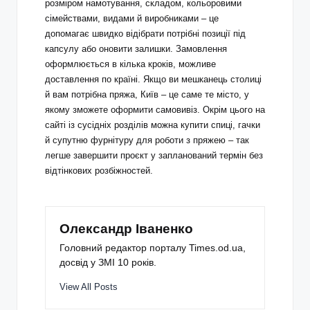
розміром намотування, складом, кольоровими
сімействами, видами й виробниками – це
допомагає швидко відібрати потрібні позиції під
капсулу або оновити залишки. Замовлення
оформлюється в кілька кроків, можливе
доставлення по країні. Якщо ви мешканець столиці
й вам потрібна пряжа, Київ – це саме те місто, у
якому зможете оформити самовивіз. Окрім цього на
сайті із сусідніх розділів можна купити спиці, гачки
й супутню фурнітуру для роботи з пряжею – так
легше завершити проєкт у запланований термін без
відтінкових розбіжностей.
Олександр Іваненко
Головний редактор порталу Times.od.ua,
досвід у ЗМІ 10 років.
View All Posts