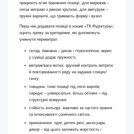
працюють м’які бавовняні позиції, для мережив –
легші метражі з рівною круткою, для амігурумі –
пружні варіанти, що тримають форму і вузол.
Перш ніж додавати позиції в кошик «ТК-Фурнітура»,
оцініть пряжу за критеріями, які допоможуть
уникнути перевитрат:
склад: бавовна – дихає і гігроскопічна; акрил
у суміші додає пружності;
метраж/вага мотка: зручний контроль витрати
й повторюваності ряду на заданих спицях/
гачку;
товщина: тонкі позиції під легкі вироби;
середні – універсальні; більш об’ємні – під
структурні візерунки;
стійкість кольору: важливо за частого прання
та інтенсивного сонячного світла;
призначення: одяг, дитячі речі, аксесуари,
декор – від цього залежить жорсткість і