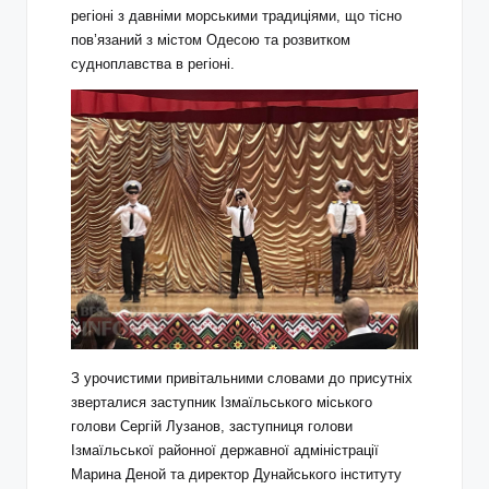
регіоні з давніми морськими традиціями, що тісно
пов’язаний з містом Одесою та розвитком
судноплавства в регіоні.
З урочистими привітальними словами до присутніх
зверталися заступник Ізмаїльського міського
голови Сергій Лузанов, заступниця голови
Ізмаїльської районної державної адміністрації
Марина Деной та директор Дунайського інституту