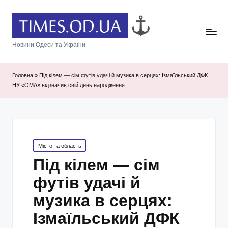
Новини Одеси та України
Головна
»
Під кілем — сім футів удачі й музика в серцях: Ізмаїльський ДФК
НУ «ОМА» відзначив свій день народження
Posted
Місто та область
in
Під кілем — сім
футів удачі й
музика в серцях:
Ізмаїльський ДФК