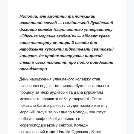
Молодий, але амбітний та потужний
навчальний заклад — Ізмаїльський Дунайський
фаховий коледж Національного університету
«Одеська морська академія» — відсвяткував
свою четверту річницю. З нагоди дня
народження курсанти підготували святковий
концерт, де продемонстрували широкий
спектр своїх талантів; про подію повідомили
організатори.
День народження улюбленого коледжу став
визначною подією, що вивела будні навчального
процесу за межі аудиторій та дала курсантам
можливість проявити себе у творчості. Свято
показало багатогранність студентського життя у
морській галузі та об’єднало молодь, яка готує
себе до професійної діяльності в
морегосподарському секторі. Коледж
розташований в місті Ізмаїл Одеської області —