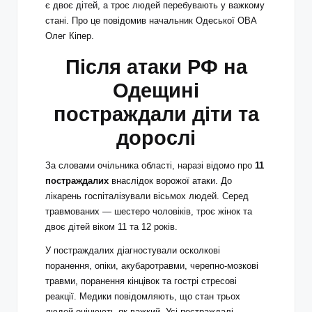
є двоє дітей, а троє людей перебувають у важкому
стані. Про це повідомив начальник Одеської ОВА
Олег Кіпер.
Після атаки РФ на
Одещині
постраждали діти та
дорослі
За словами очільника області, наразі відомо про
11
постраждалих
внаслідок ворожої атаки. До
лікарень госпіталізували вісьмох людей. Серед
травмованих — шестеро чоловіків, троє жінок та
двоє дітей віком 11 та 12 років.
У постраждалих діагностували осколкові
поранення, опіки, акубаротравми, черепно-мозкові
травми, поранення кінцівок та гострі стресові
реакції. Медики повідомляють, що стан трьох
людей оцінюють як важкий. Усі постраждалі