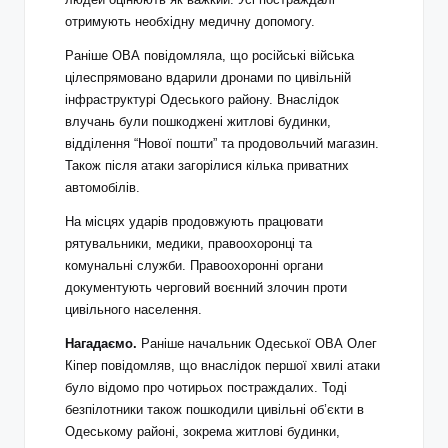
отримують необхідну медичну допомогу.
Раніше ОВА повідомляла, що російські війська
цілеспрямовано вдарили дронами по цивільній
інфраструктурі Одеського району. Внаслідок
влучань були пошкоджені житлові будинки,
відділення “Нової пошти” та продовольчий магазин.
Також після атаки загорілися кілька приватних
автомобілів.
На місцях ударів продовжують працювати
рятувальники, медики, правоохоронці та
комунальні служби. Правоохоронні органи
документують черговий воєнний злочин проти
цивільного населення.
Нагадаємо.
Раніше начальник Одеської ОВА Олег
Кіпер повідомляв, що внаслідок першої хвилі атаки
було відомо про чотирьох постраждалих. Тоді
безпілотники також пошкодили цивільні об’єкти в
Одеському районі, зокрема житлові будинки,