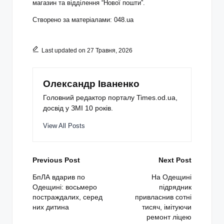
магазин та відділення “Нової пошти”.
Створено за матеріалами: 048.ua
Last updated on 27 Травня, 2026
Олександр Іваненко
Головний редактор порталу Times.od.ua,
досвід у ЗМІ 10 років.
View All Posts
Post
Previous Post
Next Post
navigation
БпЛА вдарив по
На Одещині
Одещині: восьмеро
підрядник
постраждалих, серед
привласнив сотні
них дитина
тисяч, імітуючи
ремонт ліцею