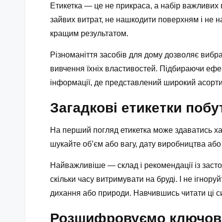
Етикетка — це не прикраса, а набір важливих п
зайвих витрат, не нашкодити поверхням і не н
кращим результатом.
Різноманіття засобів для дому дозволяє вибра
вивчення їхніх властивостей. Підбираючи ефек
інформації, де представлений широкий асортим
Загадкові етикетки побут
На перший погляд етикетка може здаватись ха
шукайте об’єм або вагу, дату виробництва або 
Найважливіше — склад і рекомендації із засто
скільки часу витримувати на бруді. І не ігнор
дихання або природи. Навчившись читати ці с
Розшифровуємо ключові і