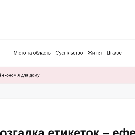
Місто та область
Суспільство
Життя
Цікаве
 і економія для дому
озгадка етикеток – ефе