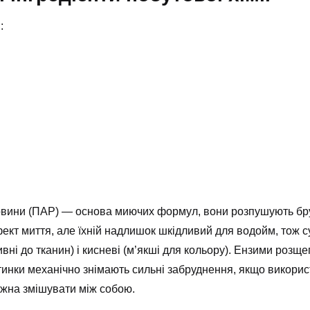
:
човини (ПАР) — основа миючих формул, вони розпушують бр
кт миття, але їхній надлишок шкідливий для водойм, тож с
ивні до тканин) і кисневі (м’якші для кольору). Ензими розщ
инки механічно знімають сильні забруднення, якщо викорис
ожна змішувати між собою.