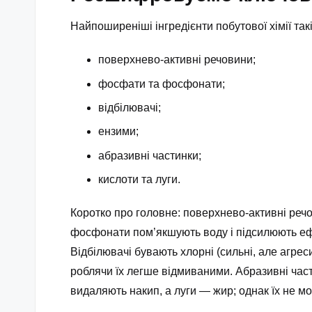
Найпоширеніші інгредієнти побутової хімії такі
поверхнево-активні речовини;
фосфати та фосфонати;
відбілювачі;
ензими;
абразивні частинки;
кислоти та луги.
Коротко про головне: поверхнево-активні ре
фосфонати пом’якшують воду і підсилюють ефе
Відбілювачі бувають хлорні (сильні, але агрес
роблячи їх легше відмиваними. Абразивні част
видаляють накип, а луги — жир; однак їх не м