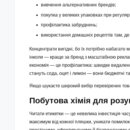
вивчення альтернативних брендів;
покупка у великих упаковках при регуля
профілактика забруднень;
використання домашніх рецептів там, де
Концентрати вигідні, бо їх потрібно набагато
інколи — краще за бренд з масштабною рекламо
економія — це профілактика: швидке видаленн
стануть сода, оцет і лимон — вони бюджетні та
Якщо шукаєте широкий вибір перевірених товар
Побутова хімія для роз
Читати етикетки — це невелика інвестиція час
максимум від кожної пляшки, уникати помилок 
простішими, ефективнішими й безпечнішими д