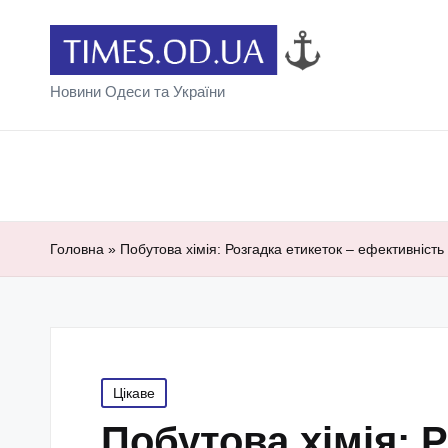
Новини Одеси та України
Головна
»
Побутова хімія: Розгадка етикеток – ефективність
Posted
Цікаве
in
Побутова хімія: Р