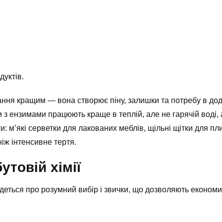
уктів.
ання кращим — вона створює піну, залишки та потребу в до
и з ензимами працюють краще в теплій, але не гарячій воді
ти: м’які серветки для лакованих меблів, щільні щітки для пл
іж інтенсивне тертя.
утовій хімії
ться про розумний вибір і звички, що дозволяють економити 