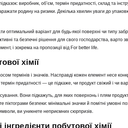
ідказок: виробник, об’єм, термін придатності, склад та інстр
аражати родину на ризики. Декілька хвилин уваги до упаков
ти оптимальний варіант для будь-якої поверхні чи типу заб
тивні та безпечні рішення для свого господарства, варто з
ент, і зокрема на пропозиції від
For better life
.
ової хімії
осом термінів і значків. Насправді кожен елемент несе кон
термін придатності — це підкаже, чи продукт свіжий і чи ва
сування. Вони підкажуть, для яких поверхонь і плям продукт
уйте піктограми безпеки: мінімальні значки й помітні умовні
имволи, ви уникнете неприємних сюрпризів.
нгредієнти побутової хімії