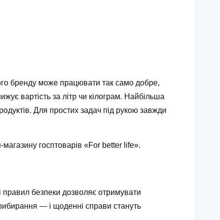
ного бренду може працювати так само добре,
жує вартість за літр чи кілограм. Найбільша
одуктів. Для простих задач під рукою завжди
агазину госптоварів «For better life».
 і правил безпеки дозволяє отримувати
прибирання — і щоденні справи стануть