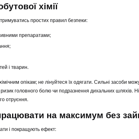
бутової хімії
отримуватись простих правил безпеки:
есивними препаратами;
ання;
тей і тварин.
імічним опікам; не лінуйтеся їх одягати. Сильні засоби мож
 ризик головного болю чи подразнення дихальних шляхів. Ні
го отруєння.
 працювати на максимум без зай
ати і покращують ефект: