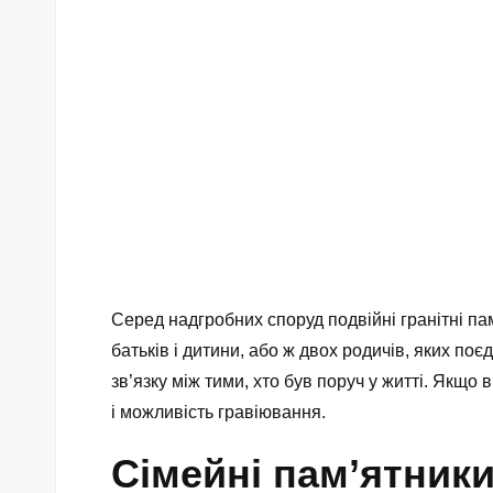
Серед надгробних споруд подвійні гранітні п
батьків і дитини, або ж двох родичів, яких п
зв’язку між тими, хто був поруч у житті. Якщо
і можливість гравіювання.
Сімейні пам’ятник