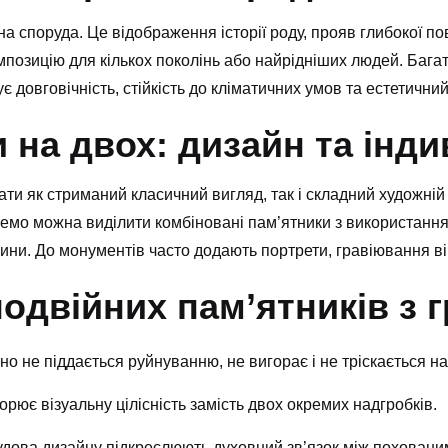
а споруда. Це відображення історії роду, прояв глибокої по
омпозицію для кількох поколінь або найрідніших людей. Баг
ує довговічність, стійкість до кліматичних умов та естетичн
и на двох: дизайн та інд
ти як стриманий класичний вигляд, так і складний художні
Окремо можна виділити комбіновані пам’ятники з використанн
ини. До монументів часто додають портрети, гравіювання вір
одвійних пам’ятників з г
но не піддається руйнуванню, не вигорає і не тріскається на 
рює візуальну цілісність замість двох окремих надгробків.
удова дизайну підкреслюють духовний зв’язок між поховани