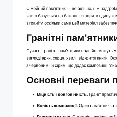
Сімейний пам’ятник — це більше, ніж надгробн
часто базується на бажанні створити єдину к
з граніту
, оскільки саме цей матеріал забезпеч
Гранітні пам’ятник
Сучасні
гранітні пам’ятники подвійні
можуть ма
вигляді арки, серця, хвилі, відкритої книги. 
з червоним чи сірим, що додає композиції глиб
Основні переваги п
Міцність і довговічність.
Граніт практич
Єдність композиції.
Один пам’ятник ство
Гармонія стилю.
Симетрія і логічна поб