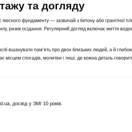
тажу та догляду
 якісного фундаменту — зазвичай з бетону або гранітної п
хилу, ризик осідання. Регулярний догляд включає миття водо
осіб вшанувати пам’ять про двох близьких людей, а й глибок
ає місцем спогадів, молитви і тиші, де кожна деталь говорить
.ua, досвід у ЗМІ 10 років.