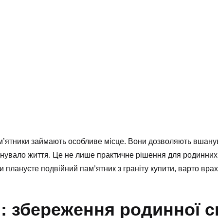
ам’ятники займають особливе місце. Вони дозволяють вшан
оєднувало життя. Це не лише практичне рішення для родинни
 ви плануєте
подвійний пам’ятник з граніту купити
, варто вра
и: збереження родинної 