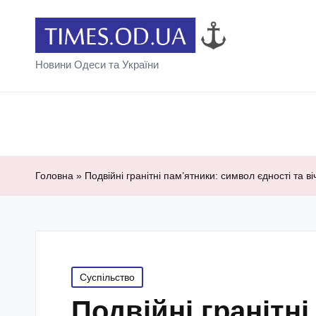
Новини Одеси та України
Головна
»
Подвійні гранітні пам’ятники: символ єдності та ві
Posted
Суспільство
in
Подвійні гранітні