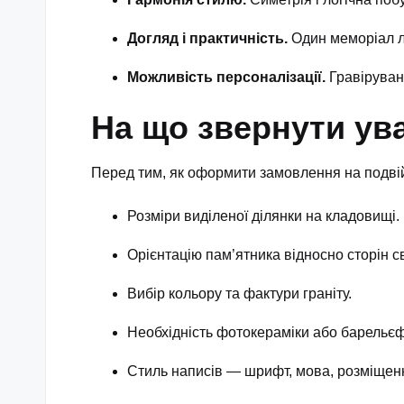
Догляд і практичність.
Один меморіал л
Можливість персоналізації.
Гравіруван
На що звернути ува
Перед тим, як оформити замовлення на подві
Розміри виділеної ділянки на кладовищі.
Орієнтацію пам’ятника відносно сторін св
Вибір кольору та фактури граніту.
Необхідність фотокераміки або барельєф
Стиль написів — шрифт, мова, розміщен