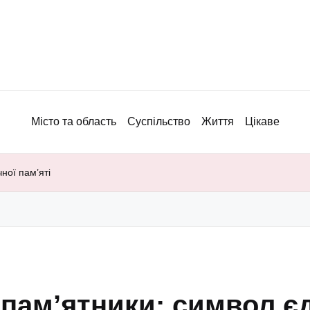
Місто та область
Суспільство
Життя
Цікаве
чної пам’яті
 пам’ятники: символ єд