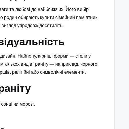
ваги та любові до найближчих. Його вибір
ато родин обирають
купити сімейний пам’ятник
ий вигляд упродовж десятиліть.
ивідуальність
й дизайн. Найпопулярніші форми — стели у
ям кількох видів граніту — наприклад, чорного
шів, релігійні або символічні елементи.
раніту
сонці чи морозі.
ми.