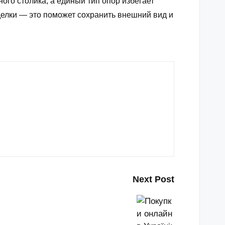
го столика, а единый тип опор избегает
делки — это поможет сохранить внешний вид и
Next Post