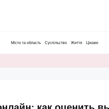
Місто та область
Суспільство
Життя
Цікаве
онлайн: как оценить в