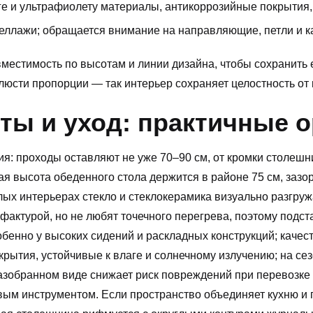
е и ультрафиолету материалы, антикоррозийные покрытия,
еллажи; обращается внимание на направляющие, петли и к
вместимость по высотам и линии дизайна, чтобы сохранить
юсти пропорции — так интерьер сохраняет целостность от к
ты и уход: практичные 
я: проходы оставляют не уже 70–90 см, от кромки столеш
ная высота обеденного стола держится в районе 75 см, заз
илых интерьерах стекло и стеклокерамика визуально разгру
актурой, но не любят точечного перегрева, поэтому подст
бенно у высоких сидений и раскладных конструкций; качес
крытия, устойчивые к влаге и солнечному излучению; на с
азобранном виде снижает риск повреждений при перевозке 
овым инструментом. Если пространство объединяет кухню и