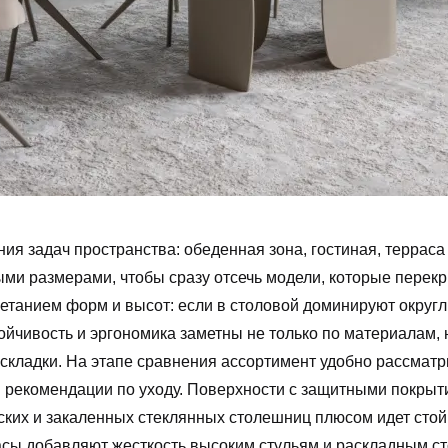
ия задач пространства: обеденная зона, гостиная, терраса
ными размерами, чтобы сразу отсечь модели, которые пер
четанием форм и высот: если в столовой доминируют округл
ойчивость и эргономика заметны не только по материалам, 
складки. На этапе сравнения ассортимент удобно рассматр
и рекомендации по уходу. Поверхности с защитными покры
ских и закаленных стеклянных столешниц плюсом идет стойк
асы добавляют жесткость высоким стульям и раскладным с