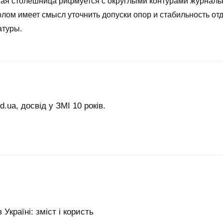
ая столешница рифмуется с округлыми контурами журнально
лом имеет смысл уточнить допуски опор и стабильность от
атуры.
.ua, досвід у ЗМІ 10 років.
Україні: зміст і користь