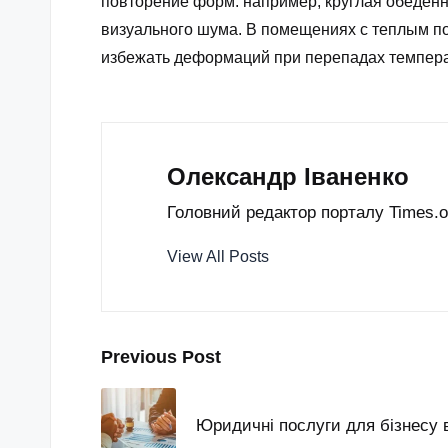
повторение форм: например, круглая обеденн
визуального шума. В помещениях с теплым по
избежать деформаций при перепадах темпер
Олександр Іваненко
Головний редактор порталу Times.od
View All Posts
Post
Previous Post
navigation
Юридичні послуги для бізнесу в 