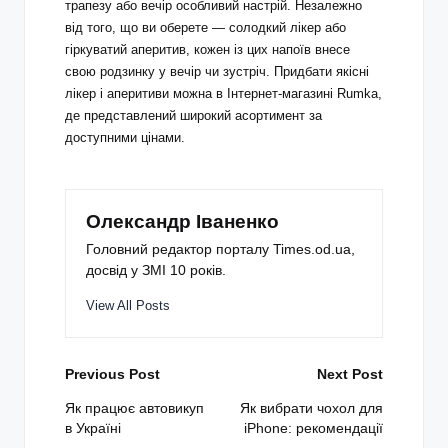
трапезу або вечір особливий настрій. Незалежно
від того, що ви оберете — солодкий лікер або
гіркуватий аперитив, кожен із цих напоїв внесе
свою родзинку у вечір чи зустріч. Придбати якісні
лікер і аперитиви можна в
Інтернет-магазині Rumka
,
де представлений широкий асортимент за
доступними цінами.
Олександр Іваненко
Головний редактор порталу Times.od.ua,
досвід у ЗМІ 10 років.
View All Posts
Post
Previous Post
Next Post
navigation
Як працює автовикуп
Як вибрати чохол для
в Україні
iPhone: рекомендації