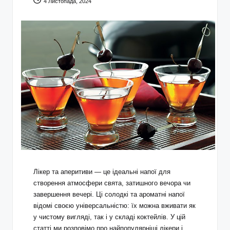
4 Листопада, 2024
Лікер та аперитиви — це ідеальні напої для
створення атмосфери свята, затишного вечора чи
завершення вечері. Ці солодкі та ароматні напої
відомі своєю універсальністю: їх можна вживати як
у чистому вигляді, так і у складі коктейлів. У цій
статті ми розповімо про найпопулярніші лікери і