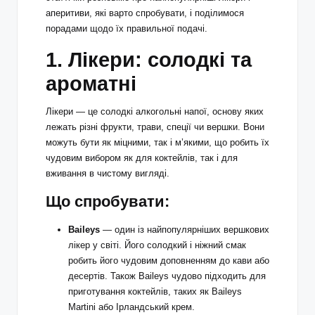
аперитиви, які варто спробувати, і поділимося
порадами щодо їх правильної подачі.
1. Лікери: солодкі та
ароматні
Лікери — це солодкі алкогольні напої, основу яких
лежать різні фрукти, трави, спеції чи вершки. Вони
можуть бути як міцними, так і м’якими, що робить їх
чудовим вибором як для коктейлів, так і для
вживання в чистому вигляді.
Що спробувати:
Baileys
— один із найпопулярніших вершкових
лікер у світі. Його солодкий і ніжний смак
робить його чудовим доповненням до кави або
десертів. Також Baileys чудово підходить для
приготування коктейлів, таких як Baileys
Martini або Ірландський крем.