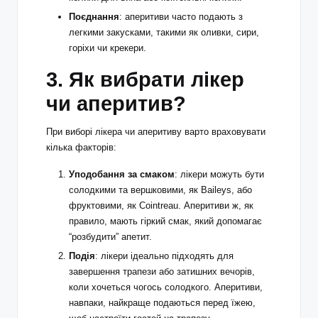
Поєднання
: аперитиви часто подають з
легкими закусками, такими як оливки, сири,
горіхи чи крекери.
3. Як вибрати лікер
чи аперитив?
При виборі лікера чи аперитиву варто враховувати
кілька факторів:
Уподобання за смаком
: лікери можуть бути
солодкими та вершковими, як Baileys, або
фруктовими, як Cointreau. Аперитиви ж, як
правило, мають гіркий смак, який допомагає
“розбудити” апетит.
Подія
: лікери ідеально підходять для
завершення трапези або затишних вечорів,
коли хочеться чогось солодкого. Аперитиви,
навпаки, найкраще подаються перед їжею,