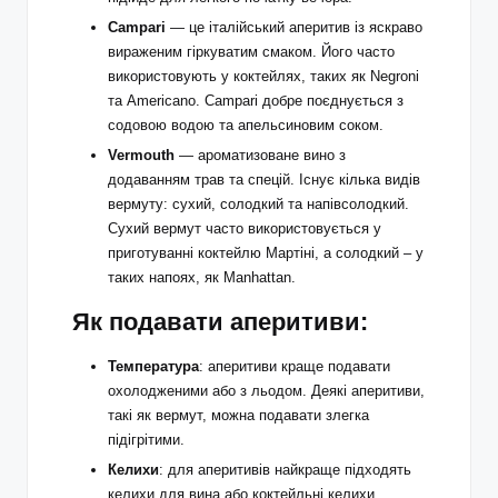
Campari
— це італійський аперитив із яскраво
вираженим гіркуватим смаком. Його часто
використовують у коктейлях, таких як Negroni
та Americano. Campari добре поєднується з
содовою водою та апельсиновим соком.
Vermouth
— ароматизоване вино з
додаванням трав та спецій. Існує кілька видів
вермуту: сухий, солодкий та напівсолодкий.
Сухий вермут часто використовується у
приготуванні коктейлю Мартіні, а солодкий – у
таких напоях, як Manhattan.
Як подавати аперитиви:
Температура
: аперитиви краще подавати
охолодженими або з льодом. Деякі аперитиви,
такі як вермут, можна подавати злегка
підігрітими.
Келихи
: для аперитивів найкраще підходять
келихи для вина або коктейльні келихи.