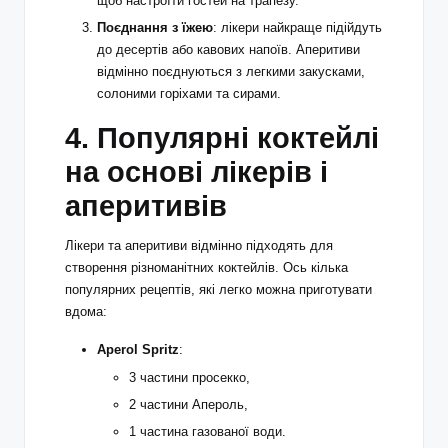
щоб настроїти гостей на трапезу.
Поєднання з їжею
: лікери найкраще підійдуть
до десертів або кавових напоїв. Аперитиви
відмінно поєднуються з легкими закусками,
солоними горіхами та сирами.
4. Популярні коктейлі
на основі лікерів і
аперитивів
Лікери та аперитиви відмінно підходять для
створення різноманітних коктейлів. Ось кілька
популярних рецептів, які легко можна приготувати
вдома:
Aperol Spritz
:
3 частини просекко,
2 частини Апероль,
1 частина газованої води.