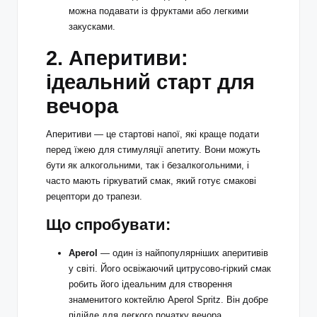
можна подавати із фруктами або легкими
закусками.
2. Аперитиви:
ідеальний старт для
вечора
Аперитиви — це стартові напої, які краще подати
перед їжею для стимуляції апетиту. Вони можуть
бути як алкогольними, так і безалкогольними, і
часто мають гіркуватий смак, який готує смакові
рецептори до трапези.
Що спробувати:
Aperol
— один із найпопулярніших аперитивів
у світі. Його освіжаючий цитрусово-гіркий смак
робить його ідеальним для створення
знаменитого коктейлю Aperol Spritz. Він добре
підійде для легкого початку вечора.