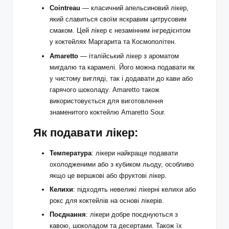
Cointreau
— класичний апельсиновий лікер,
який славиться своїм яскравим цитрусовим
смаком. Цей лікер є незамінним інгредієнтом
у коктейлях Маргарита та Космополітен.
Amaretto
— італійський лікер з ароматом
мигдалю та карамелі. Його можна подавати як
у чистому вигляді, так і додавати до кави або
гарячого шоколаду. Amaretto також
використовується для виготовлення
знаменитого коктейлю Amaretto Sour.
Як подавати лікер:
Температура
: лікери найкраще подавати
охолодженими або з кубиком льоду, особливо
якщо це вершкові або фруктові лікер.
Келихи
: підходять невеликі лікерні келихи або
рокс для коктейлів на основі лікерів.
Поєднання
: лікери добре поєднуються з
кавою, шоколадом та десертами. Також їх