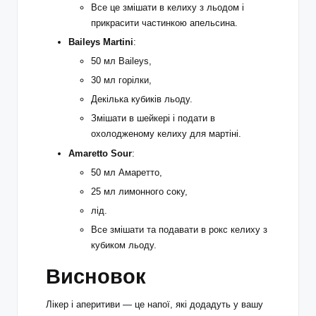
Все це змішати в келиху з льодом і
прикрасити частинкою апельсина.
Baileys Martini
:
50 мл Baileys,
30 мл горілки,
Декілька кубиків льоду.
Змішати в шейкері і подати в
охолодженому келиху для мартіні.
Amaretto Sour
:
50 мл Амаретто,
25 мл лимонного соку,
лід.
Все змішати та подавати в рокс келиху з
кубиком льоду.
Висновок
Лікер і аперитиви — це напої, які додадуть у вашу