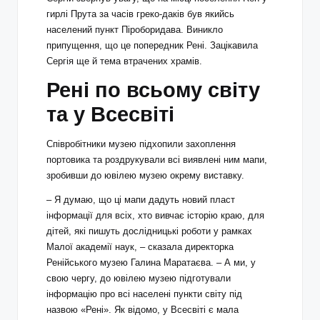
гирлі Прута за часів греко-даків був якийсь
населений пункт Піроборидава. Виникло
припущення, що це попередник Рені. Зацікавила
Сергія ще й тема втрачених храмів.
Рені по всьому світу
та у Всесвіті
Співробітники музею підхопили захоплення
портовика та роздрукували всі виявлені ним мапи,
зробивши до ювілею музею окрему виставку.
– Я думаю, що ці мапи дадуть новий пласт
інформації для всіх, хто вивчає історію краю, для
дітей, які пишуть дослідницькі роботи у рамках
Малої академії наук, – сказала директорка
Ренійського музею Галина Маратаєва. – А ми, у
свою чергу, до ювілею музею підготували
інформацію про всі населені пункти світу під
назвою «Рені». Як відомо, у Всесвіті є мала