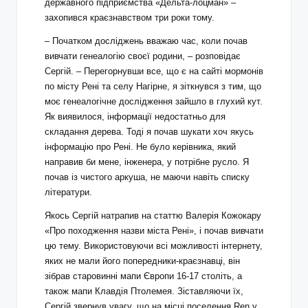
державного підприємства «Дельта-лоцман» –
захопився краєзнавством три роки тому.
– Початком досліджень вважаю час, коли почав
вивчати генеалогію своєї родини, – розповідає
Сергій. – Перегорнувши все, що є на сайті мормонів
по місту Рені та селу Нагірне, я зіткнувся з тим, що
моє генеалогічне дослідження зайшло в глухий кут.
Як виявилося, інформації недостатньо для
складання дерева. Тоді я почав шукати хоч якусь
інформацію про Рені. Не було керівника, який
направив би мене, інженера, у потрібне русло. Я
почав із чистого аркуша, не маючи навіть списку
літератури.
Якось Сергій натрапив на статтю Валерія Кожокару
«Про походження назви міста Рені», і почав вивчати
цю тему. Використовуючи всі можливості інтернету,
яких не мали його попередники-краєзнавці, він
зібрав старовинні мапи Європи 16-17 століть, а
також мапи Клавдія Птолемея. Зіставляючи їх,
Сергій звернув увагу, що на місці поселення Ren у