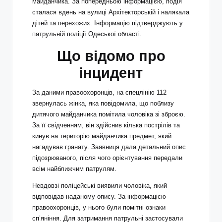
майданчика. За попередньою інформацією, подія
сталася вдень на вулиці Архітекторській і налякала
дітей та перехожих. Інформацію підтверджують у
патрульній поліції Одеської області.
Що відомо про
інцидент
За даними правоохоронців, на спецлінію 112
звернулась жінка, яка повідомила, що поблизу
дитячого майданчика помітила чоловіка зі зброєю.
За її свідченням, він здійснив кілька пострілів та
кинув на територію майданчика предмет, який
нагадував гранату. Заявниця дала детальний опис
підозрюваного, після чого орієнтування передали
всім найближчим патрулям.
Невдовзі поліцейські виявили чоловіка, який
відповідав наданому опису. За інформацією
правоохоронців, у нього були помітні ознаки
сп’яніння. Для затримання патрульні застосували