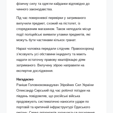
фізичну силу та одягли кайданки відповідно до
чинного законодавства.
Під час поверхневої перевірки у затриманого
вилучили предмет, схожий на пістолет, із
спорядженим магазином. Також неподалік місця
події поліцейські виявили уламки предметів, які
можуть бути частинами кількох гранат.
Наразі чоловіка передали слідчим. Правоохоронці
з’ясовують усі обставини інциденту та мають
надати остаточну правову кваліфікацію діям
затриманого. Вилучену зброю направили на
експертне дослідження.
Нагадаємо
Раніше Головнокомандувач Збройних Сил України
Олександр Сирський під час робочої поїздки на
південь повідомляв, що російські війська
продовжують систематично наносити удари по
портовій та критичній інфраструктурі Одеського
регіону. Серед пріоритетів залишається посилення