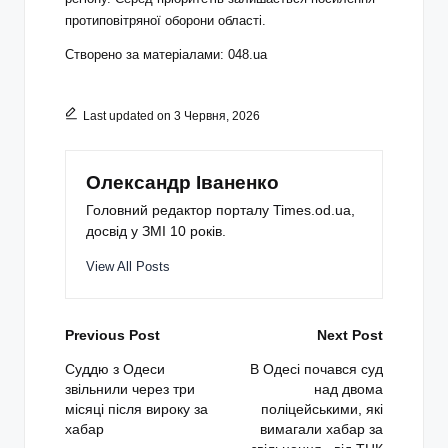
протиповітряної оборони області.
Створено за матеріалами: 048.ua
Last updated on 3 Червня, 2026
Олександр Іваненко
Головний редактор порталу Times.od.ua,
досвід у ЗМІ 10 років.
View All Posts
Post
Previous Post
Next Post
navigation
Суддю з Одеси
В Одесі почався суд
звільнили через три
над двома
місяці після вироку за
поліцейськими, які
хабар
вимагали хабар за