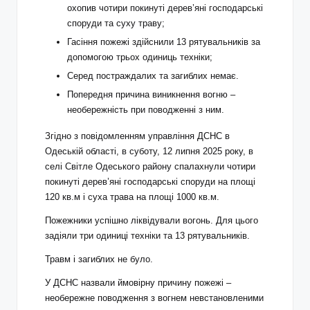
охопив чотири покинуті дерев’яні господарські
споруди та суху траву;
Гасіння пожежі здійснили 13 рятувальників за
допомогою трьох одиниць техніки;
Серед постраждалих та загиблих немає.
Попередня причина виникнення вогню –
необережність при поводженні з ним.
Згідно з повідомленням управління ДСНС в
Одеській області, в суботу, 12 липня 2025 року, в
селі Світле Одеського району спалахнули чотири
покинуті дерев’яні господарські споруди на площі
120 кв.м і суха трава на площі 1000 кв.м.
Пожежники успішно ліквідували вогонь. Для цього
задіяли три одиниці техніки та 13 рятувальників.
Травм і загиблих не було.
У ДСНС назвали ймовірну причину пожежі –
необережне поводження з вогнем невстановленими