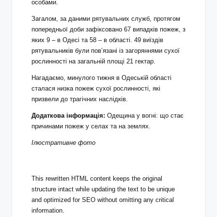
особами.
Загалом, за даними рятувальних служб, протягом
попередньої доби зафіксовано 67 випадків пожеж, з
яких 9 – в Одесі та 58 – в області. 49 виїздів
рятувальників були пов’язані із загоряннями сухої
рослинності на загальній площі 21 гектар.
Нагадаємо, минулого тижня в Одеській області
сталася низка пожеж сухої рослинності, які
призвели до трагічних наслідків.
Додаткова інформація:
Одещина у вогні: що стає
причинами пожеж у селах та на землях.
Ілюстративне фото
This rewritten HTML content keeps the original
structure intact while updating the text to be unique
and optimized for SEO without omitting any critical
information.