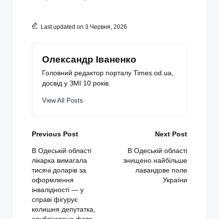
Last updated on 3 Червня, 2026
Олександр Іваненко
Головний редактор порталу Times.od.ua,
досвід у ЗМІ 10 років.
View All Posts
Post
Previous Post
Next Post
navigation
В Одеській області
В Одеській області
лікарка вимагала
знищено найбільше
тисячі доларів за
лавандове поле
оформлення
України
інвалідності — у
справі фігурує
колишня депутатка,