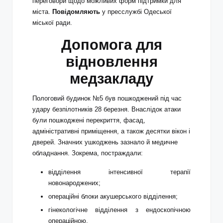
переговори щодо можливих форм підтримки для
міста.
Повідомляють
у пресслужбі Одеської
міської ради.
Допомога для
відновлення
медзакладу
Пологовий будинок №5 був пошкоджений під час
удару безпілотників 28 березня. Внаслідок атаки
були пошкоджені перекриття, фасад,
адміністративні приміщення, а також десятки вікон і
дверей. Значних ушкоджень зазнало й медичне
обладнання. Зокрема, постраждали:
відділення інтенсивної терапії
новонароджених;
операційні блоки акушерського відділення;
гінекологічне відділення з ендоскопічною
операційною.