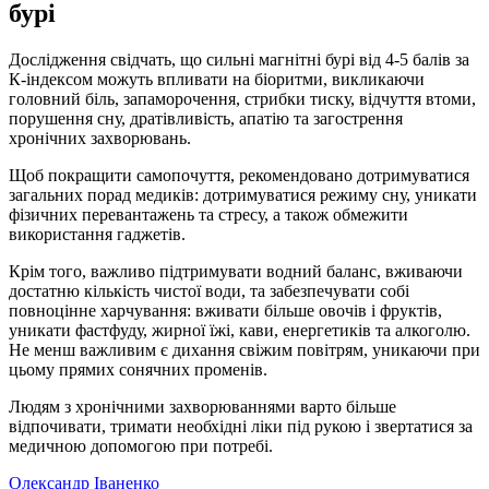
бурі
Дослідження свідчать, що сильні магнітні бурі від 4-5 балів за
К-індексом можуть впливати на біоритми, викликаючи
головний біль, запаморочення, стрибки тиску, відчуття втоми,
порушення сну, дратівливість, апатію та загострення
хронічних захворювань.
Щоб покращити самопочуття, рекомендовано дотримуватися
загальних порад медиків: дотримуватися режиму сну, уникати
фізичних перевантажень та стресу, а також обмежити
використання гаджетів.
Крім того, важливо підтримувати водний баланс, вживаючи
достатню кількість чистої води, та забезпечувати собі
повноцінне харчування: вживати більше овочів і фруктів,
уникати фастфуду, жирної їжі, кави, енергетиків та алкоголю.
Не менш важливим є дихання свіжим повітрям, уникаючи при
цьому прямих сонячних променів.
Людям з хронічними захворюваннями варто більше
відпочивати, тримати необхідні ліки під рукою і звертатися за
медичною допомогою при потребі.
Олександр Іваненко