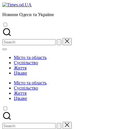
Skip
to
Новини Одеси та України
content
Search
for:
Місто та область
Суспільство
Життя
Цікаве
Місто та область
Суспільство
Життя
Цікаве
Search