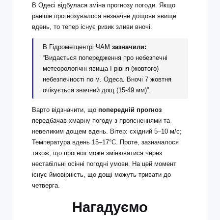
В Одесі відбулася зміна прогнозу погоди. Якщо
раніше прогнозувалося незначне дощове явище
вдень, то тепер існує ризик зливи вночі.
В Гідрометцентрі ЧАМ
зазначили:
“Видається попередження про небезпечні
метеорологічні явища І рівня (жовтого)
небезпечності по м. Одеса. Вночі 7 жовтня
очікується значний дощ (15-49 мм)”.
Варто відзначити, що
попередній прогноз
передбачав хмарну погоду з проясненнями та
невеликим дощем вдень. Вітер: східний 5–10 м/с;
Температура вдень 15–17°С. Проте, зазначалося
також, що прогноз може змінюватися через
нестабільні осінні погодні умови. На цей момент
існує ймовірність, що дощі можуть тривати до
четверга.
Нагадуємо