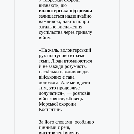
визнають, що
волонтерська підтримка
залишається надзвичайно
важливою, навіть попри
загальне виснаження
суспільства через тривалу
війну.
«На жаль, волонтерський
рух поступово втрачає
темп. Люди втомлюються
й не завжди розуміють,
наскільки важливою для
військових є така
допомога. Але ми вдячні
тим, хто продовжує
долучатися», — розповів
військовослужбовець
Морської охорони
Костянтин.
За його словами, особливо
цінними є речі,
виготовлені вручну,