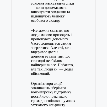
зокрема маскувальні сітки
— вони допомагають
виконувати завдання та
підвищують безпеку
особового складу.
«Не можна сказати, що
люди масово приходять і
пропонують допомогу.
Часто доводиться самим
звертатися. Але є ті, хто
відкриває двері і
допомагає саме тим, що
сьогодні необхідно
найперш за все. Небагато,
але такі люди є», — додав
військовий.
Організатори акції
закликають зберігати
волонтерську підтримку
постійною практикою
громад, особливо в умовах
затяжного конфлікту.