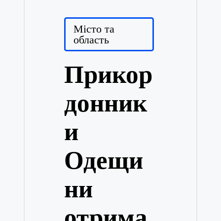
Posted
Місто та
in
область
Прикор
донник
и
Одещи
ни
отрима