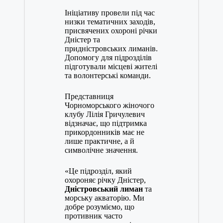
Ініціативу провели під час
низки тематичних заходів,
присвячених охороні річки
Дністер та
придністровських лиманів.
Допомогу для підрозділів
підготували місцеві жителі
та волонтерські команди.
Представниця
Чорноморського жіночого
клубу Лілія Гричулевич
відзначає, що підтримка
прикордонників має не
лише практичне, а й
символічне значення.
«Це підрозділ, який
охороняє річку Дністер,
Дністровський лиман
та
морську акваторію. Ми
добре розуміємо, що
противник часто