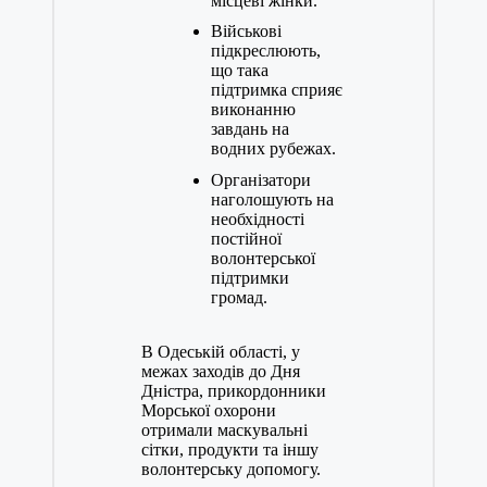
місцеві жінки.
Військові
підкреслюють,
що така
підтримка сприяє
виконанню
завдань на
водних рубежах.
Організатори
наголошують на
необхідності
постійної
волонтерської
підтримки
громад.
В Одеській області, у
межах заходів до Дня
Дністра, прикордонники
Морської охорони
отримали маскувальні
сітки, продукти та іншу
волонтерську допомогу.