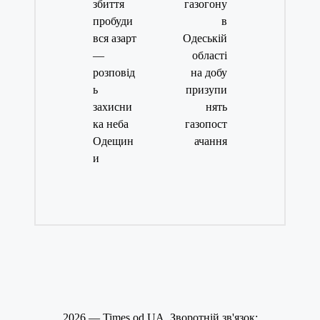
збиття
газогону
пробуди
в
вся азарт
Одеській
—
області
розповід
на добу
ь
призупи
захисни
нять
ка неба
газопост
Одещин
ачання
и
2026 — Times.od.UA. Зворотній зв'язок: