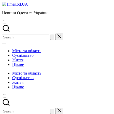
Skip
to
Новини Одеси та України
content
Search
for:
Місто та область
Суспільство
Життя
Цікаве
Місто та область
Суспільство
Життя
Цікаве
Search