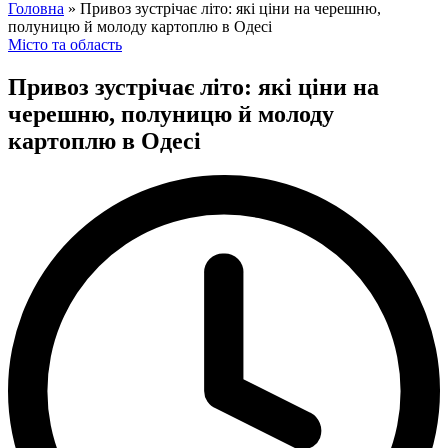
for:
Головна
»
Привоз зустрічає літо: які ціни на черешню,
полуницю й молоду картоплю в Одесі
Posted
Місто та область
in
Привоз зустрічає літо: які ціни на
черешню, полуницю й молоду
картоплю в Одесі