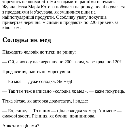
торгують першими літніми ягодами та ранніми овочами.
Журналістка Марія Котова побувала на ринку, поспілкувалася
з продавцями й з’ясувала, як змінилися ціни на
найпопулярніші продукти. Особливу увагу покупців
привертає черешня: місцями її продають по 220 гривень за
кілограм.
Солодка як мед
Підходить чоловік до тітки на ринку:
— Ой, а чого у вас черешня по 200, а там, через ряд, по 120?
Продавчиня, навіть не моргнувши:
— Бо моя — дуже солодка. Як мед!
— Так там теж написано «солодка як мед», — каже покупець.
Тітка зітхає, як акторка драмтеатру, і видає:
— Ех, синку… То в них — ціна солодка як мед. А в мене —
смакові якості. Різниця, як бачиш, принципова.
А як там з цінами?