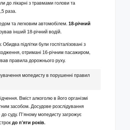
и до лікарні з травмами голови та
,5 раза.
опедом та легковим автомобілем.
18-річний
рував інший 18-річний водій.
. Обидва підлітки були госпіталізовані з
шкодження, отримані 16-річним пасажиром,
ував правила дорожнього руху.
винувачення мопедисту в порушенні правил
ідчення. Вміст алкоголю в його організмі
ртним засобом. Досудове розслідування
до суду. П’яному мопедисту загрожує
строк
до п’яти років.