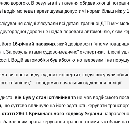
ою дорогою. В результаті зіткнення обидва хлопці потрапил
ві водія мопеда перевищував допустимі норми більш ніж у 1
слідування слідчі з’ясували всі деталі трагічної ДТП між м
з другорядної дороги не надав переваги автомобілю, яким ке
а його
16-річний пасажир
, який довірився п’яному товаришу
г. За результатами судово-медичної експертизи, тілесні у
жкості. Водій автомобіля був абсолютно тверезим і не поруш
крема висновки ряду судових експертиз, слідчі висунули об
го сп’яніння,” – повідомив начальник відділення поліції.
едиста:
він був у стані сп’яніння
та не мав водійського посв
,
що суттєво вплинуло на його здатність керувати транспо
 статті 286-1 Кримінального кодексу України
направлено 
озбавленням права керування транспортними засобами на 