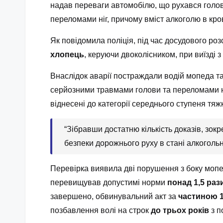
надав переваги автомобілю, що рухався головн
переломами ніг, причому вміст алкоголю в кро
Як повідомила поліція, під час досудового роз
хлопець
, керуючи двоколісником, при виїзді 
Внаслідок аварії постраждали водій мопеда т
серйозними травмами голови та переломами ні
віднесені до категорії середнього ступеня тя
“Зібравши достатню кількість доказів, зо
безпеки дорожнього руху в стані алкогольно
Перевірка виявила дві порушення з боку моп
перевищував допустимі норми
понад 1,5 рази
завершено, обвинувальний акт за
частиною 1
позбавлення волі на строк
до трьох років
з п