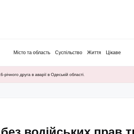
Місто та область
Суспільство
Життя
Цікаве
-річного друга в аварії в Одеській області.
без водійських прав т