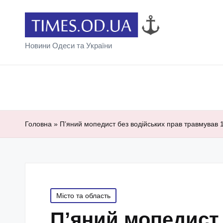
Новини Одеси та України
Головна
»
П’яний мопедист без водійських прав травмував 16
Posted
Місто та область
in
П’яний мопедист 