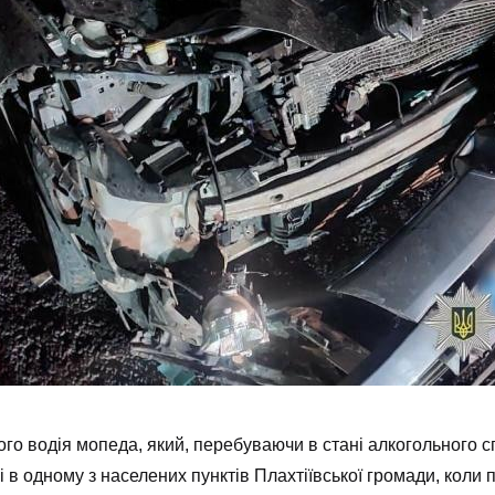
ого водія мопеда, який, перебуваючи в стані алкогольного 
ні в одному з населених пунктів Плахтіївської громади, коли