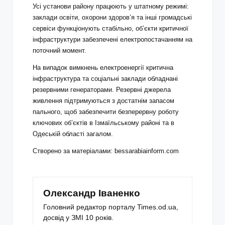
Усі установи району працюють у штатному режимі:
заклади освіти, охорони здоров’я та інші громадські
сервіси функціонують стабільно, об’єкти критичної
інфраструктури забезпечені електропостачанням на
поточний момент.
На випадок вимкнень електроенергії критична
інфраструктура та соціальні заклади обладнані
резервними генераторами. Резервні джерела
живлення підтримуються з достатнім запасом
пального, щоб забезпечити безперервну роботу
ключових об’єктів в Ізмаїльському районі та в
Одеській області загалом.
Створено за матеріалами: bessarabiainform.com
Олександр Іваненко
Головний редактор порталу Times.od.ua,
досвід у ЗМІ 10 років.