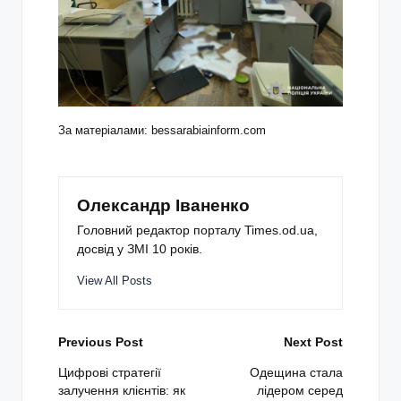
За матеріалами: bessarabiainform.com
Олександр Іваненко
Головний редактор порталу Times.od.ua,
досвід у ЗМІ 10 років.
View All Posts
Post
Previous Post
Next Post
navigation
Цифрові стратегії
Одещина стала
залучення клієнтів: як
лідером серед