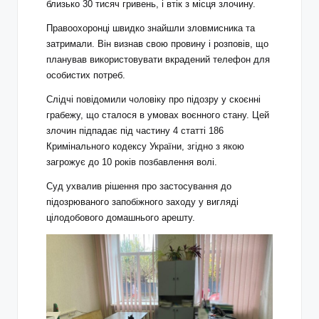
близько 30 тисяч гривень, і втік з місця злочину.
Правоохоронці швидко знайшли зловмисника та
затримали. Він визнав свою провину і розповів, що
планував використовувати вкрадений телефон для
особистих потреб.
Слідчі повідомили чоловіку про підозру у скоєнні
грабежу, що сталося в умовах воєнного стану. Цей
злочин підпадає під частину 4 статті 186
Кримінального кодексу України, згідно з якою
загрожує до 10 років позбавлення волі.
Суд ухвалив рішення про застосування до
підозрюваного запобіжного заходу у вигляді
цілодобового домашнього арешту.