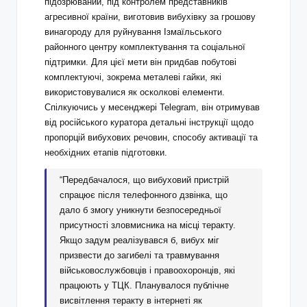
підозрюваний, під контролем представників
агресивної країни, виготовив вибухівку за грошову
винагороду для руйнування Ізмаїльського
районного центру комплектування та соціальної
підтримки. Для цієї мети він придбав побутові
комплектуючі, зокрема металеві гайки, які
використовувалися як осколкові елементи.
Спілкуючись у месенджері Telegram, він отримував
від російського куратора детальні інструкції щодо
пропорцій вибухових речовин, способу активації та
необхідних етапів підготовки.
“Передбачалося, що вибуховий пристрій
спрацює після телефонного дзвінка, що
дало б змогу уникнути безпосередньої
присутності зловмисника на місці теракту.
Якщо задум реалізувався б, вибух міг
призвести до загибелі та травмування
військовослужбовців і правоохоронців, які
працюють у ТЦК. Планувалося публічне
висвітлення теракту в інтернеті як