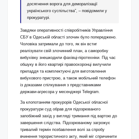
досягнення ворога для деморалізації
українського суспільства”, – повідомили у
прокуратурі.
Завдяки оперативності співробітників Управління
СБУ в Одеській області злочин було попереджено.
Чоловіка затримали до того, як він встиг
реалізувати свій злочинний план, а саморобну
вибухівку знешкодили фахівці-піротехніки. Під час
обшуку в його квартирі правоохоронці вилучили
приладдя та комплектуючі для виготовлення
вибухового пристрою, а також мобільний телефон
із доказами спілкування з представниками
держави-агресора у месенджері Telegram.
За клопотанням прокурорів Одеської обласної
прокуратури суд обрав для підозрюваного
запобіжний захід у вигляді тримання під вартою до
завершення слідства. Підозрюваному загрожує
тривалий термін позбавлення волі за спробу
вчинення терористичного акту, який міг спричинити