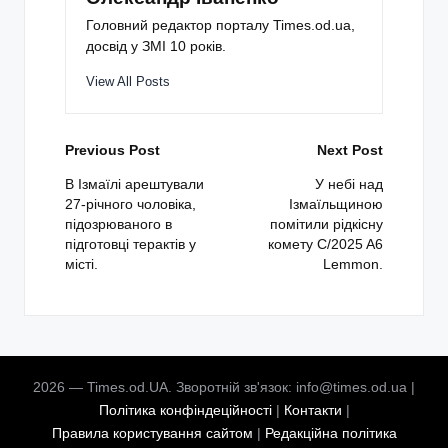
Головний редактор порталу Times.od.ua,
досвід у ЗМІ 10 років.
View All Posts
Post
Previous Post
Next Post
navigation
В Ізмаїлі арештували
У небі над
27-річного чоловіка,
Ізмаїльщиною
підозрюваного в
помітили рідкісну
підготовці терактів у
комету C/2025 A6
місті.
Lemmon.
2026 — Times.od.UA. Зворотній зв'язок: info@times.od.ua |
Політика конфіндеційності
|
Контакти
|
Правила користування сайтом
|
Редакційна політика