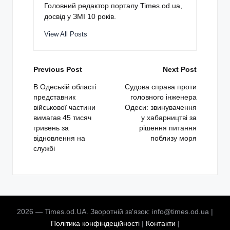
Головний редактор порталу Times.od.ua,
досвід у ЗМІ 10 років.
View All Posts
Post
Previous Post
Next Post
navigation
В Одеській області
Судова справа проти
представник
головного інженера
військової частини
Одеси: звинувачення
вимагав 45 тисяч
у хабарництві за
гривень за
рішення питання
відновлення на
поблизу моря
службі
2026 — Times.od.UA. Зворотній зв'язок: info@times.od.ua |
Політика конфіндеційності
|
Контакти
|