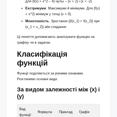
для (f(x) = x^2 – 4) нульі – (x = 2) і (x = -2).
Екстремуми
: Максимуми й мінімуми. Для (f(x)
= x^2) мінімум у точці (x = 0).
Монотонність
: Зростання ((f(x_1) < f(x_2)) при
(x_1 < x_2)) або спадання.
Ці поняття допомагають аналізувати функцію на
графіку чи в задачах.
Класифікація
функцій
Функції поділяються за різними ознаками.
Розглянемо основні види.
За видом залежності між (x) і
(y)
Вид
Формула
Приклад
Графік
функції