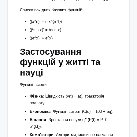
Список похідних базових функцій:
((x^n)’ = n x^{n-1})
((\sin x)’ = \cos x)
((e^x)’ = e^x)
Застосування
функцій у житті та
науці
Функції всюди:
Фізика
: Швидкість (v(t) = at), траєкторія
польоту.
Економіка
: Функція витрат (C(q) = 100 + 5q).
Біологія
: Зростання популяції (P(t) = P_0
e^{kt}).
Комп’ютери
: Алгоритми, машинне навчання