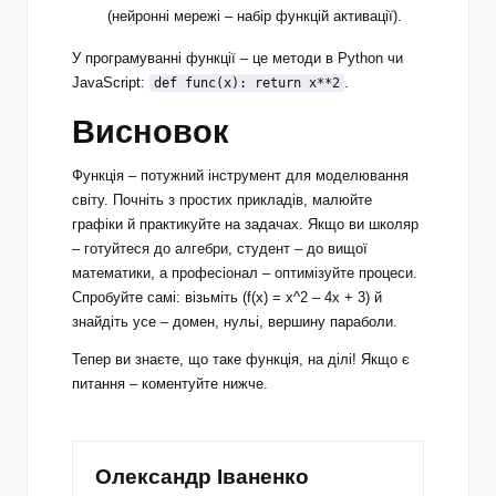
(нейронні мережі – набір функцій активації).
У програмуванні функції – це методи в Python чи
JavaScript:
.
def func(x): return x**2
Висновок
Функція – потужний інструмент для моделювання
світу. Почніть з простих прикладів, малюйте
графіки й практикуйте на задачах. Якщо ви школяр
– готуйтеся до алгебри, студент – до вищої
математики, а професіонал – оптимізуйте процеси.
Спробуйте самі: візьміть (f(x) = x^2 – 4x + 3) й
знайдіть усе – домен, нульі, вершину параболи.
Тепер ви знаєте, що таке функція, на ділі! Якщо є
питання – коментуйте нижче.
Олександр Іваненко