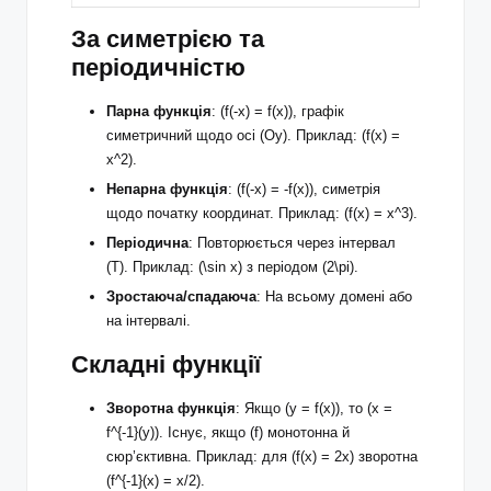
За симетрією та
періодичністю
Парна функція
: (f(-x) = f(x)), графік
симетричний щодо осі (Oy). Приклад: (f(x) =
x^2).
Непарна функція
: (f(-x) = -f(x)), симетрія
щодо початку координат. Приклад: (f(x) = x^3).
Періодична
: Повторюється через інтервал
(T). Приклад: (\sin x) з періодом (2\pi).
Зростаюча/спадаюча
: На всьому домені або
на інтервалі.
Складні функції
Зворотна функція
: Якщо (y = f(x)), то (x =
f^{-1}(y)). Існує, якщо (f) монотонна й
сюр’єктивна. Приклад: для (f(x) = 2x) зворотна
(f^{-1}(x) = x/2).