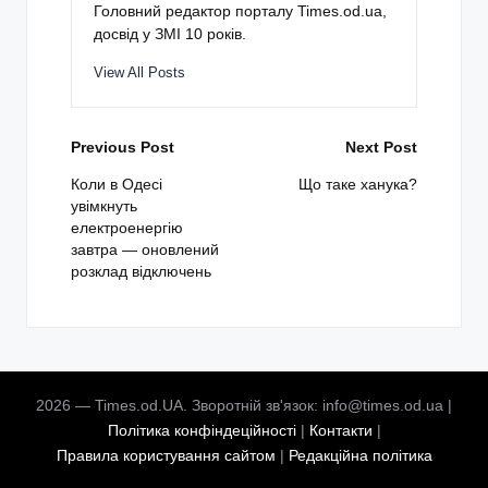
Головний редактор порталу Times.od.ua,
досвід у ЗМІ 10 років.
View All Posts
Post
Previous Post
Next Post
navigation
Коли в Одесі
Що таке ханука?
увімкнуть
електроенергію
завтра — оновлений
розклад відключень
2026 — Times.od.UA. Зворотній зв'язок: info@times.od.ua |
Політика конфіндеційності
|
Контакти
|
Правила користування сайтом
|
Редакційна політика