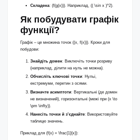
Складена
: (f(g(x))). Наприклад, (( \sin x )^2).
Як побудувати графік
функції?
Графік – це множина точок ((x, f(x))). Кроки для
побудови:
Знайдіть домен
: Виключіть точки розриву
(наприклад, ділити на нуль не можна).
Обчисліть ключові точки
: Нульі,
екстремуми, перетин з осями.
Визначте асимптоти
: Вертикальні (де домен
не визначений), горизонтальні (межі при (x \to
\pm \infty)).
Нанесіть точки й з’єднайте
: Використовуйте
таблицю значень.
Приклад для (f(x) = \frac{1}{x}):