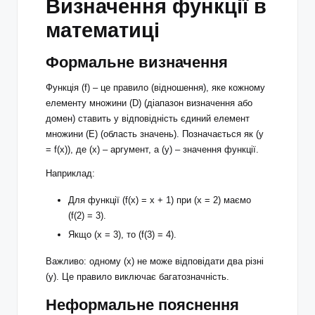
Визначення функції в
математиці
Формальне визначення
Функція (f) – це правило (відношення), яке кожному
елементу множини (D) (діапазон визначення або
домен) ставить у відповідність єдиний елемент
множини (E) (область значень). Позначається як (y
= f(x)), де (x) – аргумент, а (y) – значення функції.
Наприклад:
Для функції (f(x) = x + 1) при (x = 2) маємо
(f(2) = 3).
Якщо (x = 3), то (f(3) = 4).
Важливо: одному (x) не може відповідати два різні
(y). Це правило виключає багатозначність.
Неформальне пояснення