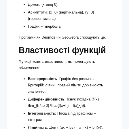
Домен: (x \neq 0).
Асимптоти: (x=0) (вертикальна), (y=0)
(горизонтальна).
Графік – гіпербола.
Програми як Desmos чи GeoGebra спрощують це.
Властивості функцій
Функції мають властивості, які полегшують
обчислення:
Безперервність
: Графік без розривів.
Критерій: лівий і правий ліміти дорівнюють
значенню.
Диференційовність
: Існує похідна (f'(x) =
\lim_{h \to 0} \frac{f(x+h) – f(x)}{h}).
Інтегрованість
: Площа під графіком –
інтеграл.
Лінійність
: Для (f(ax + by) = a f(x) + b f(y)).