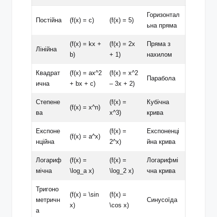
Горизонтал
Постійна
(f(x) = c)
(f(x) = 5)
ьна пряма
(f(x) = kx +
(f(x) = 2x
Пряма з
Лінійна
b)
+ 1)
нахилом
Квадрат
(f(x) = ax^2
(f(x) = x^2
Парабола
ична
+ bx + c)
– 3x + 2)
Степене
(f(x) =
Кубічна
(f(x) = x^n)
ва
x^3)
крива
Експоне
(f(x) =
Експоненці
(f(x) = a^x)
нційна
2^x)
йна крива
Логариф
(f(x) =
(f(x) =
Логарифмі
мічна
\log_a x)
\log_2 x)
чна крива
Тригоно
(f(x) = \sin
(f(x) =
метричн
Синусоїда
x)
\cos x)
а