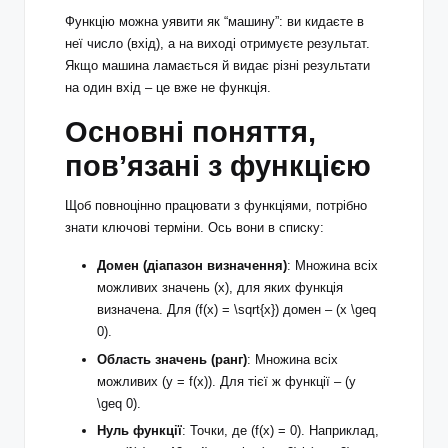
Функцію можна уявити як “машину”: ви кидаєте в
неї число (вхід), а на виході отримуєте результат.
Якщо машина ламається й видає різні результати
на один вхід – це вже не функція.
Основні поняття,
пов’язані з функцією
Щоб повноцінно працювати з функціями, потрібно
знати ключові терміни. Ось вони в списку:
Домен (діапазон визначення)
: Множина всіх
можливих значень (x), для яких функція
визначена. Для (f(x) = \sqrt{x}) домен – (x \geq
0).
Область значень (ранг)
: Множина всіх
можливих (y = f(x)). Для тієї ж функції – (y
\geq 0).
Нуль функції
: Точки, де (f(x) = 0). Наприклад,