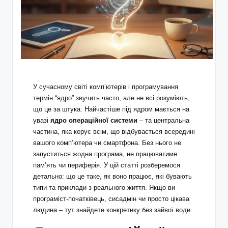
У сучасному світі комп’ютерів і програмування
термін “ядро” звучить часто, але не всі розуміють,
що це за штука. Найчастіше під ядром мається на
увазі
ядро операційної системи
– та центральна
частина, яка керує всім, що відбувається всередині
вашого комп’ютера чи смартфона. Без нього не
запуститься жодна програма, не працюватиме
пам’ять чи периферія. У цій статті розберемося
детально: що це таке, як воно працює, які бувають
типи та приклади з реального життя. Якщо ви
програміст-початківець, сисадмін чи просто цікава
людина – тут знайдете конкретику без зайвої води.