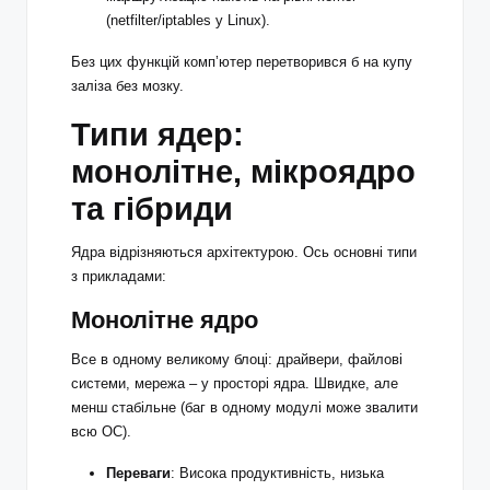
(netfilter/iptables у Linux).
Без цих функцій комп’ютер перетворився б на купу
заліза без мозку.
Типи ядер:
монолітне, мікроядро
та гібриди
Ядра відрізняються архітектурою. Ось основні типи
з прикладами:
Монолітне ядро
Все в одному великому блоці: драйвери, файлові
системи, мережа – у просторі ядра. Швидке, але
менш стабільне (баг в одному модулі може звалити
всю ОС).
Переваги
: Висока продуктивність, низька