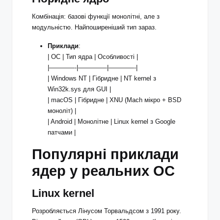
Комбінація: базові функції монолітні, але з
модульністю. Найпоширеніший тип зараз.
Приклади
:
| ОС | Тип ядра | Особливості |
|————-|————–|————-|
| Windows NT | Гібридне | NT kernel з
Win32k.sys для GUI |
| macOS | Гібридне | XNU (Mach мікро + BSD
моноліт) |
| Android | Монолітне | Linux kernel з Google
патчами |
Популярні приклади
ядер у реальних ОС
Linux kernel
Розробляється Лінусом Торвальдсом з 1991 року.