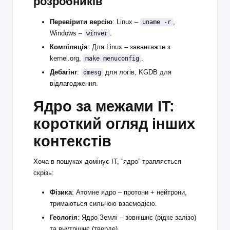
розробників
Перевірити версію
: Linux –
,
uname -r
Windows –
.
winver
Компіляція
: Для Linux – завантажте з
kernel.org,
.
make menuconfig
Дебагінг
:
для логів, KGDB для
dmesg
відлагодження.
Ядро за межами IT:
короткий огляд інших
контекстів
Хоча в пошуках домінує IT, “ядро” трапляється
скрізь:
Фізика
: Атомне ядро – протони + нейтрони,
тримаються сильною взаємодією.
Геологія
: Ядро Землі – зовнішнє (рідке залізо)
та внутрішнє (тверде).