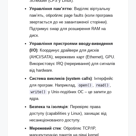
Scheduler (CFS у Linux).
Управління пам’яттю
: Виділяє віртуальну
пам’ять, обробляє page faults (коли програма
звертається до не завантаженої сторінки).
Підтримує swap для розширення RAM на
диск.
Управління пристроями вводу-виведення
(I/O)
: Координує драйвери для дисків
(AHCI/SATA), мережевих карт (Ethernet), GPU.
Використовує IRQ (переривання) для сигналів
від hardware.
Система викликів (system calls)
: Інтерфейс
для програм. Наприклад,
,
,
open()
read()
у Unix-подібних ОС – це запити до
write()
ядра.
Безпека та ізоляція
: Перевіряє права
доступу (capabilities у Linux), захищає від
несанкціонованого доступу.
Мережевий стек
: Обробляє TCP/IP,
маршрутизацію пакетів на рівні kernel