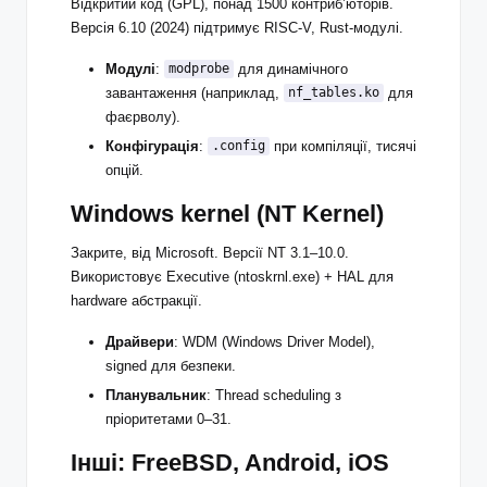
Відкритий код (GPL), понад 1500 контриб’юторів.
Версія 6.10 (2024) підтримує RISC-V, Rust-модулі.
Модулі
:
для динамічного
modprobe
завантаження (наприклад,
для
nf_tables.ko
фаєрволу).
Конфігурація
:
при компіляції, тисячі
.config
опцій.
Windows kernel (NT Kernel)
Закрите, від Microsoft. Версії NT 3.1–10.0.
Використовує Executive (ntoskrnl.exe) + HAL для
hardware абстракції.
Драйвери
: WDM (Windows Driver Model),
signed для безпеки.
Планувальник
: Thread scheduling з
пріоритетами 0–31.
Інші: FreeBSD, Android, iOS