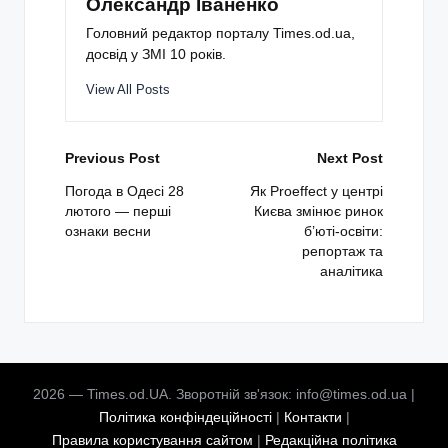
Олександр Іваненко
Головний редактор порталу Times.od.ua,
досвід у ЗМІ 10 років.
View All Posts
Post
Previous Post
Next Post
navigation
Погода в Одесі 28
Як Proeffect у центрі
лютого — перші
Києва змінює ринок
ознаки весни
б’юті-освіти:
репортаж та
аналітика
2026 — Times.od.UA. Зворотній зв'язок: info@times.od.ua |
Політика конфіндеційності
|
Контакти
|
Правила користування сайтом
|
Редакційна політика