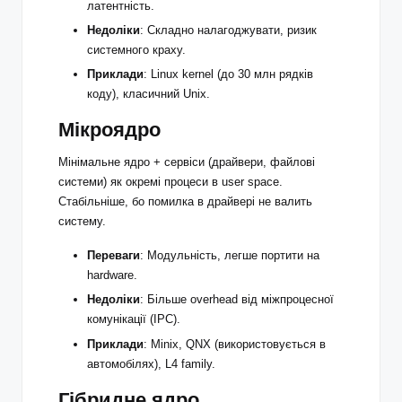
латентність.
Недоліки
: Складно налагоджувати, ризик
системного краху.
Приклади
: Linux kernel (до 30 млн рядків
коду), класичний Unix.
Мікроядро
Мінімальне ядро + сервіси (драйвери, файлові
системи) як окремі процеси в user space.
Стабільніше, бо помилка в драйвері не валить
систему.
Переваги
: Модульність, легше портити на
hardware.
Недоліки
: Більше overhead від міжпроцесної
комунікації (IPC).
Приклади
: Minix, QNX (використовується в
автомобілях), L4 family.
Гібридне ядро