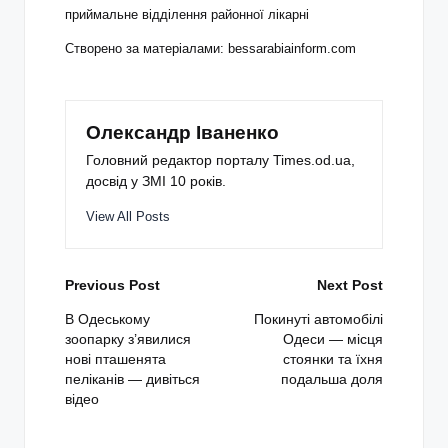
приймальне відділення районної лікарні
Створено за матеріалами: bessarabiainform.com
Олександр Іваненко
Головний редактор порталу Times.od.ua,
досвід у ЗМІ 10 років.
View All Posts
Post
Previous Post
Next Post
navigation
В Одеському
Покинуті автомобілі
зоопарку з’явилися
Одеси — місця
нові пташенята
стоянки та їхня
пеліканів — дивіться
подальша доля
відео