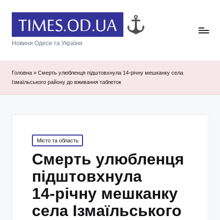
Новини Одеси та України
Головна
»
Смерть улюбленця підштовхнула 14‑річну мешканку села
Ізмаїльського району до вживання таблеток
Posted
Місто та область
in
Смерть улюбленця
підштовхнула
14‑річну мешканку
села Ізмаїльського