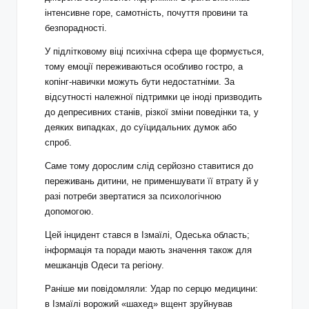
інтенсивне горе, самотність, почуття провини та
безпорадності.
У підлітковому віці психічна сфера ще формується,
тому емоції переживаються особливо гостро, а
копінг‑навички можуть бути недостатніми. За
відсутності належної підтримки це іноді призводить
до депресивних станів, різкої зміни поведінки та, у
деяких випадках, до суїцидальних думок або
спроб.
Саме тому дорослим слід серйозно ставитися до
переживань дитини, не применшувати її втрату й у
разі потреби звертатися за психологічною
допомогою.
Цей інцидент стався в Ізмаїлі, Одеська область;
інформація та поради мають значення також для
мешканців Одеси та регіону.
Раніше ми повідомляли: Удар по серцю медицини:
в Ізмаїлі ворожий «шахед» вщент зруйнував