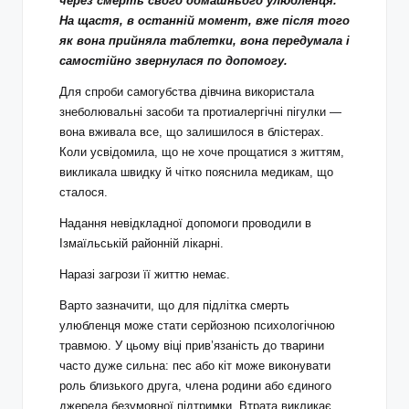
через смерть свого домашнього улюбленця.
На щастя, в останній момент, вже після того
як вона прийняла таблетки, вона передумала і
самостійно звернулася по допомогу.
Для спроби самогубства дівчина використала
знеболювальні засоби та протиалергічні пігулки —
вона вживала все, що залишилося в блістерах.
Коли усвідомила, що не хоче прощатися з життям,
викликала швидку й чітко пояснила медикам, що
сталося.
Надання невідкладної допомоги проводили в
Ізмаїльській районній лікарні.
Наразі загрози її життю немає.
Варто зазначити, що для підлітка смерть
улюбленця може стати серйозною психологічною
травмою. У цьому віці прив’язаність до тварини
часто дуже сильна: пес або кіт може виконувати
роль близького друга, члена родини або єдиного
джерела безумовної підтримки. Втрата викликає