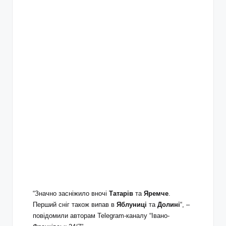
“Значно засніжило вночі
Татарів
та
Яремче
.
Перший сніг також випав в
Яблуниці
та
Долині
“, –
повідомили авторам Telegram-каналу “Івано-