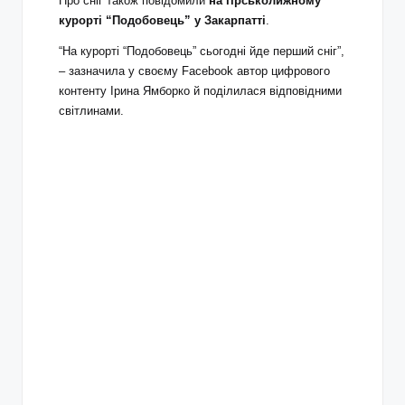
Про сніг також повідомили
на гірськолижному
курорті “Подобовець”
у Закарпатті
.
“На курорті “Подобовець” сьогодні йде перший сніг”,
– зазначила у своєму Facebook автор цифрового
контенту Ірина Ямборко й поділилася відповідними
світлинами.