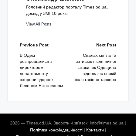
Головний редактор порталу Times.od.ua,
досвід у ЗМІ 10 років.
View All Posts
Post
Previous Post
Next Post
navigation
В Одесі
Спалах світла та
розпрощалися з
затишок після нічної
директором
атаки: як Одещина
департаменту
відновлює спокій
охорони здоров’я
після гасіння танкера
Левоном Нікогосяном
2026 — Times.od.UA. Зворотній зв'язок: info@times.od.ua |
Політика конфіндеційності
|
Контакти
|