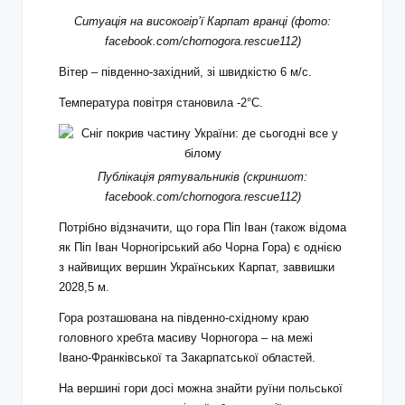
Ситуація на високогір’ї Карпат вранці (фото:
facebook.com/chornogora.rescue112)
Вітер – південно-західний, зі швидкістю 6 м/с.
Температура повітря становила -2°C.
Публікація рятувальників (скриншот:
facebook.com/chornogora.rescue112)
Потрібно відзначити, що гора Піп Іван (також відома
як Піп Іван Чорногірський або Чорна Гора) є однією
з найвищих вершин Українських Карпат, заввишки
2028,5 м.
Гора розташована на південно-східному краю
головного хребта масиву Чорногора – на межі
Івано-Франківської та Закарпатської областей.
На вершині гори досі можна знайти руїни польської