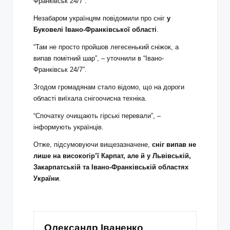
Франківськ 24/7”.
Незабаром українцям повідомили про сніг
у
Буковелі Івано-Франківської області
.
“Там не просто пройшов легесенький сніжок, а
випав помітний шар”, – уточнили в “Івано-
Франківськ 24/7”.
Згодом громадянам стало відомо, що на дороги
області виїхала снігоочисна техніка.
“Спочатку очищають гірські перевали”, –
інформують українців.
Отже, підсумовуючи вищезазначене,
сніг випав не
лише на високогір’ї Карпат, але й у Львівській,
Закарпатській та Івано-Франківській областях
України
.
Олександр Іваненко