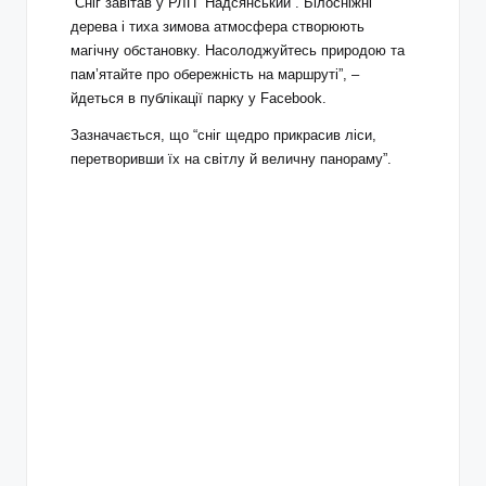
“Сніг завітав у РЛП “Надсянський”. Білосніжні
дерева і тиха зимова атмосфера створюють
магічну обстановку. Насолоджуйтесь природою та
пам’ятайте про обережність на маршруті”, –
йдеться в публікації парку у Facebook.
Зазначається, що “сніг щедро прикрасив ліси,
перетворивши їх на світлу й величну панораму”.