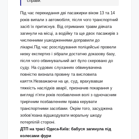
справи.
Під час перекидання дві пасажирки віком 13 та 14
років випали з автомобіля, після чого транспортний
засіб їх притиснув. Від отриманих травм дівчата
загинули на місці, а водійку та ще двох пасажирів з
численними ушкодженнями доправили до
лікарні.Під час розслідування поліцейські провели
низку експертиз і зібрали достатню доказову базу,
після чого обвинувальний акт було скеровано до
суду. На судових слуханнях обвинувачена
повністю визнала провину та висловила
каяття.Незважаючи на це, суд, врахувавши
тяжкість наслідків аварії, призначив покарання у
вигляді п’яти років позбавлення волі з одночасним
трирічним позбавленням права керувати
транспортними засобами. Окрім того, засуджена
зобов’язана відшкодувати моральну шкоду
потерпілій стороні.
ДТП на трасі Одеса-Київ: бабуся загинула під
колесами фури