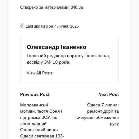
Створено за матеріалами: 048.ua
Last updated on 7 Липня, 2026
Олександр Іваненко
Головний редактор порталу Times.od.ua,
досвід у ЗМІ 10 років.
View All Posts
Post
Previous Post
Next Post
navigation
Молдаванські
Одеса 7 липня:
мотиви, тьотя Соня і
ремонт доріг та
підтримка ЗСУ: як
очікувані обмеження
легендарний
руху
Старокінний ринок
Одеси святкував 193-