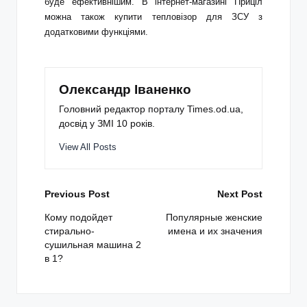
буде ефективнішим. В інтернет-магазині Приціл
можна також
купити тепловізор для ЗСУ
з
додатковими функціями.
Олександр Іваненко
Головний редактор порталу Times.od.ua,
досвід у ЗМІ 10 років.
View All Posts
Post
Previous Post
Next Post
navigation
Кому подойдет
Популярные женские
стирально-
имена и их значения
сушильная машина 2
в 1?