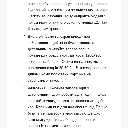
оптичне збільшення, адже воно працює якісно.
Цифровий зум з кожним збільшенням втрачає
чіткість зображення. Тому обирайте моделі з
показником оптичного зума не менше х2. Чим
більше, тим краще.
Дисплей. Саме на екран виводиться
зображення. Щоб воно було якісним та
детальним, обирайте тепловізори з
показником роздільної здатності 1280х960
пікселів та більше. Оптимальна швидкість
оновлення кадрів 30-50 Гц. В такому разі при
динамічному полюванні картинка не
втрачатиме чіткості.
Живлення. Обирайте тепловізори з
автономним часом роботи від 7 годин. Також
звертайте увагу, чи можна продовжити цей
час. Кращими
пнв для полювання
від Приціл
будуть тепловізори з можливістю швидкої
заміни акумулятора або підключенням
зовнішніх елементів живлення.