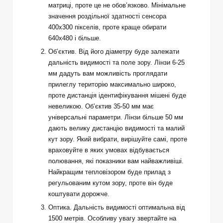
матриці, проте це не обов’язково. Мінімальне
значення роздільної здатності сенсора
400х300 пікселів, проте краще обирати
640х480 і більше.
Об’єктив. Від його діаметру буде залежати
дальність видимості та поле зору. Лінзи 6-25
мм дадуть вам можливість проглядати
прилеглу територію максимально широко,
проте дистанція ідентифікування мішені буде
невеликою. Об’єктив 35-50 мм має
універсальні параметри. Лінзи більше 50 мм
дають велику дистанцію видимості та малий
кут зору. Який вибрати, вирішуйте самі, проте
враховуйте в яких умовах відбувається
полювання, які показники вам найважливіші.
Найкращим тепловізором буде прилад з
регульованим кутом зору, проте він буде
коштувати дорожче.
Оптика. Дальність видимості оптимальна від
1500 метрів. Особливу увагу звертайте на