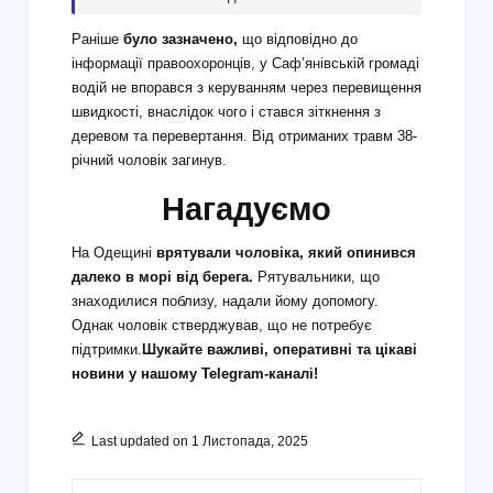
Раніше
було зазначено,
що відповідно до
інформації правоохоронців, у Саф’янівській громаді
водій не впорався з керуванням через перевищення
швидкості, внаслідок чого і стався зіткнення з
деревом та перевертання. Від отриманих травм 38-
річний чоловік загинув.
Нагадуємо
На Одещині
врятували чоловіка, який опинився
далеко в морі від берега.
Рятувальники, що
знаходилися поблизу, надали йому допомогу.
Однак чоловік стверджував, що не потребує
підтримки.
Шукайте важливі, оперативні та цікаві
новини у нашому Telegram-каналі!
Last updated on 1 Листопада, 2025