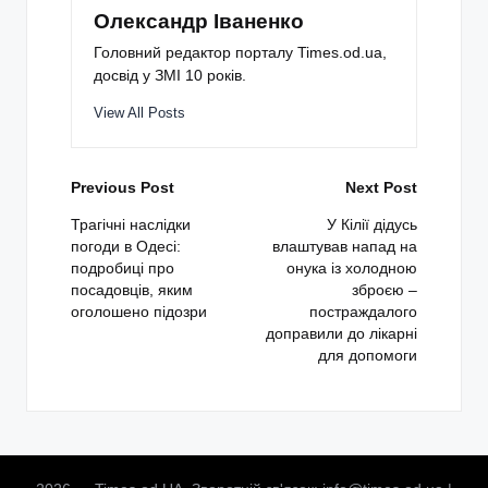
Олександр Іваненко
Головний редактор порталу Times.od.ua,
досвід у ЗМІ 10 років.
View All Posts
Post
Previous Post
Next Post
navigation
Трагічні наслідки
У Кілії дідусь
погоди в Одесі:
влаштував напад на
подробиці про
онука із холодною
посадовців, яким
зброєю –
оголошено підозри
постраждалого
доправили до лікарні
для допомоги