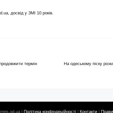
.ua, досвід у ЗМІ 10 років.
продовжити термін
На одеському піску розк
imes.od.ua |
Політика конфіндеційності
|
Контакти
|
Прави