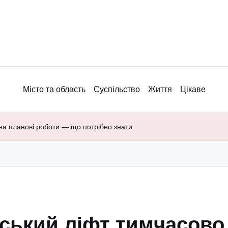
Місто та область
Суспільство
Життя
Цікаве
на планові роботи — що потрібно знати
ський ліфт тимчасово