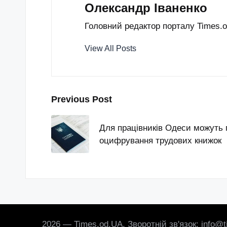
Олександр Іваненко
Головний редактор порталу Times.od
View All Posts
Post
Previous Post
navigation
Для працівників Одеси можуть 
оцифрування трудових книжок
2026 — Times.od.UA. Зворотній зв'язок: info@t