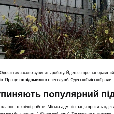
 Одеси тимчасово зупинить роботу. Йдеться про панорамний
ів. Про це
повідомили
в пресслужбі Одеської міської ради.
упиняють популярний пі
планові технічні роботи. Міська адміністрація просить одес
ським бульваром, 1 (Грецький парк). Тимчасове відключен