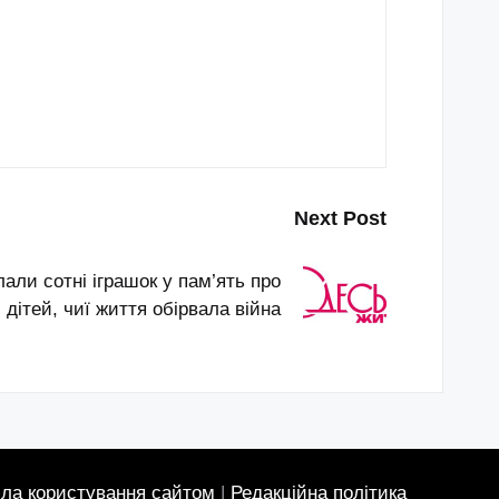
Next Post
лали сотні іграшок у пам’ять про
дітей, чиї життя обірвала війна
ла користування сайтом
|
Редакційна політика