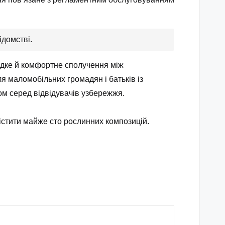
ідомстві.
идке й комфортне сполучення між
 маломобільних громадян і батьків із
ом серед відвідувачів узбережжя.
стити майже сто рослинних композицій.