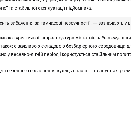
ної та стабільної експлуатації підйомника.
сить вибачення за тимчасові незручності”, — зазначають у в
иною туристичної інфраструктури міста: він забезпечує шв
також є важливою складовою безбар’єрного середовища для
о у весняно-літній період і користується стабільним попит
ля сезонного озеленення вулиць і площ — планується розмі