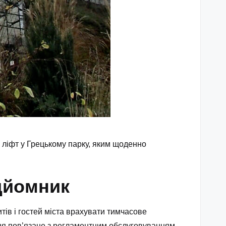
 ліфт у Грецькому парку, яким щоденно
дйомник
итів і гостей міста врахувати тимчасове
ня пов’язане з регламентним обслуговуванням