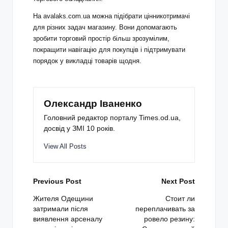
На avalaks.com.ua можна підібрати цінникотримачі
для різних задач магазину. Вони допомагають
зробити торговий простір більш зрозумілим,
покращити навігацію для покупців і підтримувати
порядок у викладці товарів щодня.
Олександр Іваненко
Головний редактор порталу Times.od.ua,
досвід у ЗМІ 10 років.
View All Posts
Post
Previous Post
Next Post
navigation
Жителя Одещини
Стоит ли
затримали після
переплачивать за
виявлення арсеналу
ровело резину: