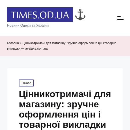
Новини Одеси та України
Головна
»
Цінникотримачі для магазину: зручне оформлення цін і товарної
викладки — avalaks.com.ua
Posted
Цікаве
in
Цінникотримачі для
магазину: зручне
оформлення цін і
товарної викладки