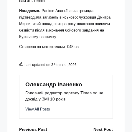
пам’ять Герою…
Нагадаємо.
Раніше Ананьївська громада
підтвердила загибель військовослужбовця Дмитра
Мирзи, який понад півтора року вважався зниклим
безвісти після виконання бойового завдання на
Курському напрямку.
Створено за матеріалами: 048.ua
Last updated on 3 Червня, 2026
Олександр Іваненко
Головний редактор порталу Times.od.ua,
досвід у ЗМІ 10 років.
View All Posts
Post
Previous Post
Next Post