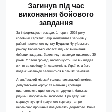
Загинув під час
виконання бойового
завдання
За інформацією громади, 1 червня 2026 року
головний сержант Заур Фейзуллаєв загинув у
районі населеного пункту Бударки Чугуївського
району Харківської області під час виконання
бойових завдань. Захиснику назавжди лишилось 30
років. У своїй громаді наголошують, що він віддав
життя за свободу й незалежність України, а його
подвиг назавжди залишиться в пам’яті земляків.
Ананьївський міський голова, виконавчий комітет,
депутатський корпус та мешканці громади
висловлюють щирі співчуття дружині, батькам,
рідним і побратимам загиблого. Про дату, час і
маршрут зустрічі траурного кортежу та про
церемонію прощання повідомлять додатково. Вічна