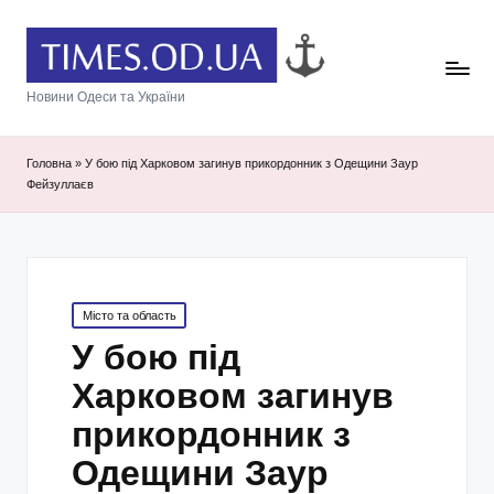
Новини Одеси та України
Головна
»
У бою під Харковом загинув прикордонник з Одещини Заур
Фейзуллаєв
Posted
Місто та область
in
У бою під
Харковом загинув
прикордонник з
Одещини Заур