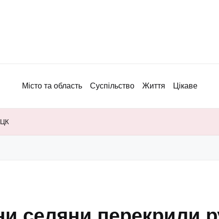
Місто та область
Суспільство
Життя
Цікаве
ТЦК
ни селяни перекрили р