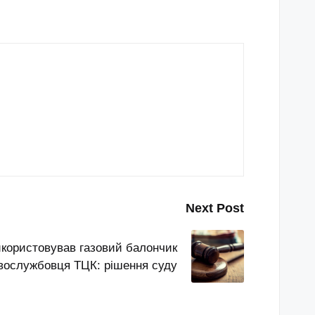
Next Post
икористовував газовий балончик
овослужбовця ТЦК: рішення суду