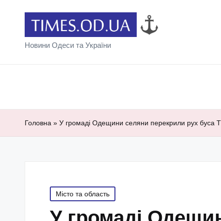
Новини Одеси та України
Головна
»
У громаді Одещини селяни перекрили рух буса 
Posted
Місто та область
in
У громаді Одещи