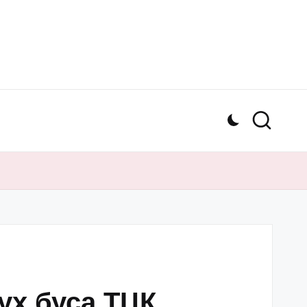
ух буса ТЦК