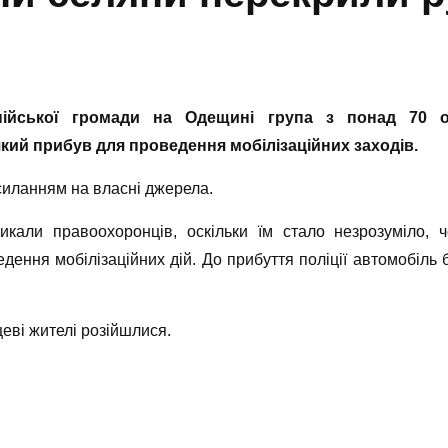
нійської громади на Одещині група з понад 70 о
кий прибув для проведення мобілізаційних заходів.
силанням на власні джерела.
али правоохоронців, оскільки їм стало незрозуміло, ч
ння мобілізаційних дій. До прибуття поліції автомобіль б
цеві жителі розійшлися.