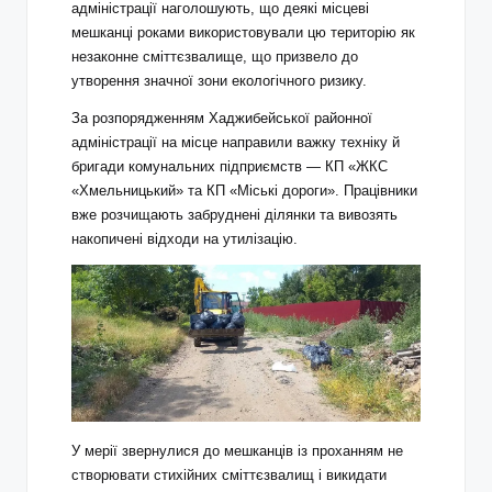
адміністрації наголошують, що деякі місцеві
мешканці роками використовували цю територію як
незаконне сміттєзвалище, що призвело до
утворення значної зони екологічного ризику.
За розпорядженням Хаджибейської районної
адміністрації на місце направили важку техніку й
бригади комунальних підприємств — КП «ЖКС
«Хмельницький» та КП «Міські дороги». Працівники
вже розчищають забруднені ділянки та вивозять
накопичені відходи на утилізацію.
У мерії звернулися до мешканців із проханням не
створювати стихійних сміттєзвалищ і викидати