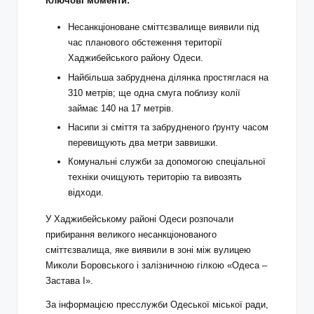
Ключові моменти:
Несанкціоноване сміттєзвалище виявили під
час планового обстеження території
Хаджибейського району Одеси.
Найбільша забруднена ділянка простяглася на
310 метрів; ще одна смуга поблизу колії
займає 140 на 17 метрів.
Насипи зі сміття та забрудненого ґрунту часом
перевищують два метри заввишки.
Комунальні служби за допомогою спеціальної
техніки очищують територію та вивозять
відходи.
У Хаджибейському районі Одеси розпочали
прибирання великого несанкціонованого
сміттєзвалища, яке виявили в зоні між вулицею
Миколи Боровського і залізничною гілкою «Одеса –
Застава I».
За інформацією пресслужби Одеської міської ради,