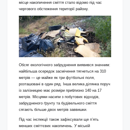
місце накопичення сміття стало відомо під час
чергового обстеження території району.
Обсяг екологічного забруднення виявився значним:
найбільша осередок засмічення тягнеться на 310
метрів — це майже як три футбольні поля,
розташовані в один ряд. Інша велика ділянка поруч
із залізницею має розміри приблизно 140 на 17
метрів. Місцями насипи з побутових відходів,
забрудненого ґрунту та будівельного сміття
сягають більше двох метрів заввишки.
Під час інспекції також зафіксували ще п’ять
менших сміттєвих накопичень. У міській