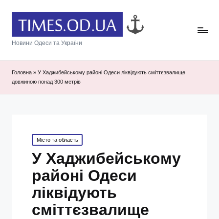
Новини Одеси та України
Головна
»
У Хаджибейському районі Одеси ліквідують сміттєзвалище
довжиною понад 300 метрів
Posted
Місто та область
in
У Хаджибейському
районі Одеси
ліквідують
сміттєзвалище