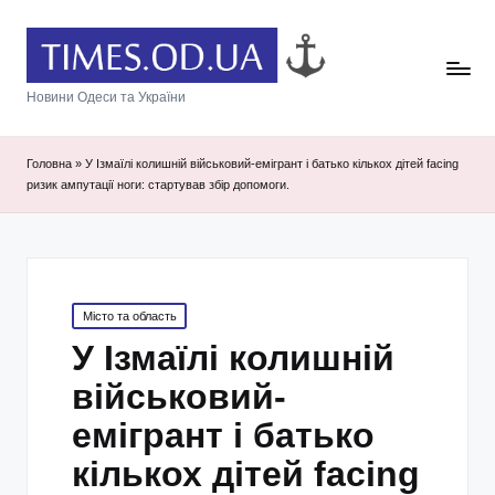
Новини Одеси та України
Головна
»
У Ізмаїлі колишній військовий-емігрант і батько кількох дітей facing
ризик ампутації ноги: стартував збір допомоги.
Posted
Місто та область
in
У Ізмаїлі колишній
військовий-
емігрант і батько
кількох дітей facing