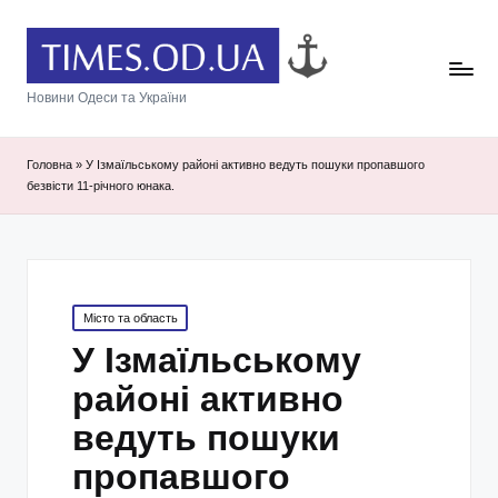
Новини Одеси та України
Головна
»
У Ізмаїльському районі активно ведуть пошуки пропавшого
безвісти 11-річного юнака.
Posted
Місто та область
in
У Ізмаїльському
районі активно
ведуть пошуки
пропавшого