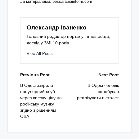
За матеріалами: bessarabiainform.com
Олександр Іваненко
Головний редактор порталу Times.od.ua,
досвід у ЗМІ 10 років.
View All Posts
Post
Previous Post
Next Post
navigation
В Одесі закрили
В Одесі чоловік
популярний клуб
спробував
через високу ціну на
реалізувати пістолет
російську музику
згідно з рішенням
ОВА