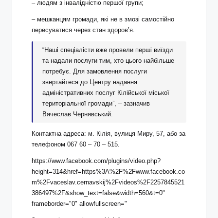
– людям з інвалідністю першої групи;
– мешканцям громади, які не в змозі самостійно
пересуватися через стан здоров’я.
“Наші спеціалісти вже провели перші виїзди
та надали послуги тим, хто цього найбільше
потребує. Для замовлення послуги
звертайтеся до Центру надання
адміністративних послуг Кілійської міської
територіальної громади”, – зазначив
Вячеслав Чернявський.
Контактна адреса: м. Кілія, вулиця Миру, 57, або за
телефоном 067 60 – 70 – 515.
https://www.facebook.com/plugins/video.php?
height=314&href=https%3A%2F%2Fwww.facebook.co
m%2Fvaceslav.cernavskij%2Fvideos%2F2257845521
386497%2F&show_text=false&width=560&t=0"
frameborder="0" allowfullscreen="