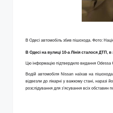
В Одесі автомобіль збив пішохода. Фото: Наці
В Одесі на вулиці 10-а Лінія сталося ДТП, 
Цю інформацію підтвердило видання Оdessa О
Водій автомобіля Nissan наїхав на пішохода
відвезли до лікарні у важкому стані, наразі 
розслідування для з’ясування всіх обставин по