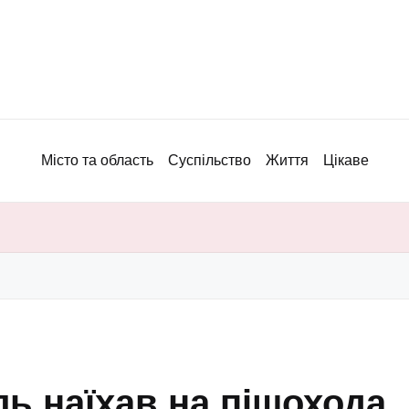
Місто та область
Суспільство
Життя
Цікаве
ль наїхав на пішохода