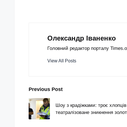
Олександр Іваненко
Головний редактор порталу Times.od
View All Posts
Post
Previous Post
navigation
Шоу з крадіжками: троє хлопців
театралізоване зникнення золо