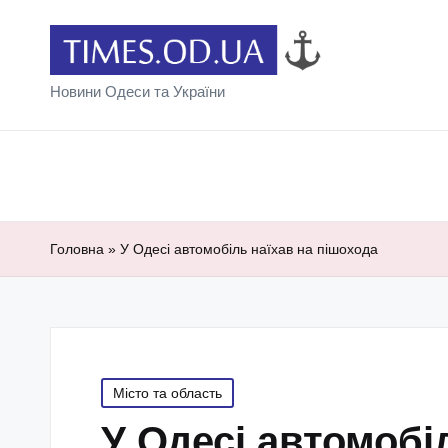
Новини Одеси та України
Головна
»
У Одесі автомобіль наїхав на пішохода
Posted
Місто та область
in
У Одесі автомобі