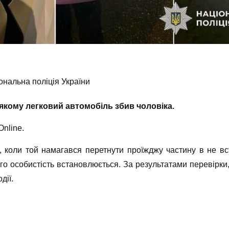
ональна поліція України
в якому легковий автомобіль збив чоловіка.
nlinе.
, коли той намагався перетнути проїжджу частину в не в
його особистість встановлюється. За результатами перевірки
дії.