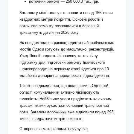
поточний ремонт — 250 000,0 тис. грн.
Загалом у місті планують оновити понад 156 тисяч
квадратних метрів покриття. Основні роботи з
поточного ремонту розпочалися в березні й
триватимуть до липня 2026 року.
Як повідомлялося раніше, один із найпроблемніших
мостів Одеси готують до масштабної реконструкції.
Уряд Японії надасть фінансову та технічну
підтримку для підготовки ремонту Іванівського
шляхопроводу: на першому етапі йдеться про 10
мільйонів доларів на передпроєктні дослідження.
Також повідомлялося, що після зими в Одеській
області комунальники активно ліквідовують
ямковість. Найбільше уваги приділяють ключовим
трасам, якими рухається основний транспортний
потік. Загалом дорожники вже відновили понад 293
тисячі квадратних метрів покриття.
Створено за матеріалами: novyny.live