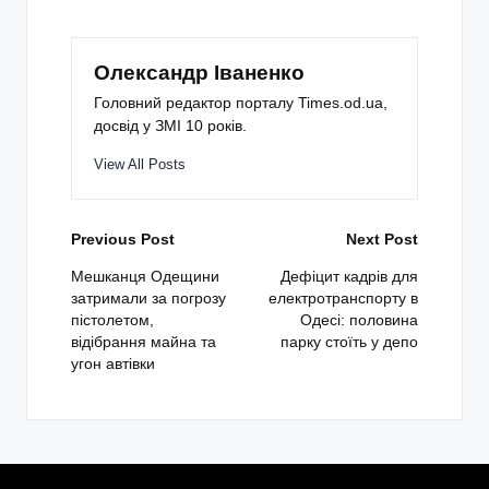
Олександр Іваненко
Головний редактор порталу Times.od.ua,
досвід у ЗМІ 10 років.
View All Posts
Post
Previous Post
Next Post
navigation
Мешканця Одещини
Дефіцит кадрів для
затримали за погрозу
електротранспорту в
пістолетом,
Одесі: половина
відібрання майна та
парку стоїть у депо
угон автівки