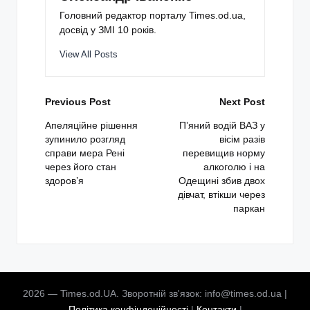
Головний редактор порталу Times.od.ua,
досвід у ЗМІ 10 років.
View All Posts
Post
Previous Post
Next Post
navigation
Апеляційне рішення
П’яний водій ВАЗ у
зупинило розгляд
вісім разів
справи мера Рені
перевищив норму
через його стан
алкоголю і на
здоров’я
Одещині збив двох
дівчат, втікши через
паркан
2026 — Times.od.UA. Зворотній зв'язок: info@times.od.ua |
Політика конфіндеційності
|
Контакти
|