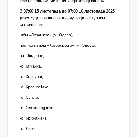
Про це повідомляє філія «Інфоксводоканал».
З
07:00 15 листопада до 07:00 16 листопада 2025
року
буде припинено подачу води наступним
споживачам:
-ж/м «Лузанівка» (м. Одеса),
-колишній ж/м «Котовського» (м. Одеса),
-м. Південне,
-с. Ілічанка,
-с. Корсунці,
-с. Красносілка,
-с. Світле,
-с. Олександрівка,
-с. Крижанівка,
-с. Ліски,