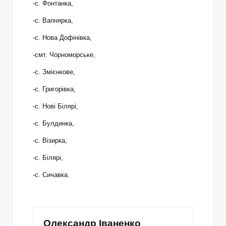
-с. Фонтанка,
-с. Вапнярка,
-с. Нова Дофінівка,
-смт. Чорноморське,
-с. Змієнкове,
-с. Григорівка,
-с. Нові Білярі,
-с. Булдинка,
-с. Візирка,
-с. Білярі,
-с. Сичавка.
Олександр Іваненко