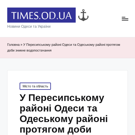
Новини Одеси та України
Головна
»
У Пересипському районі Одеси та Одеському районі протягом
доби зникне водопостачання
Posted
Місто та область
in
У Пересипському
районі Одеси та
Одеському районі
протягом доби