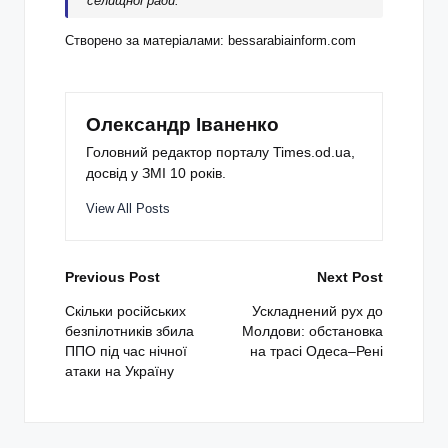
селищної ради.
Створено за матеріалами: bessarabiainform.com
Олександр Іваненко
Головний редактор порталу Times.od.ua,
досвід у ЗМІ 10 років.
View All Posts
Post
Previous Post
Next Post
navigation
Скільки російських
Ускладнений рух до
безпілотників збила
Молдови: обстановка
ППО під час нічної
на трасі Одеса–Рені
атаки на Україну