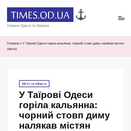
Новини Одеси та України
Головна
»
У Таїрові Одеси горіла кальянна: чорний стовп диму налякав містян
(фото)
Posted
Місто та область
in
У Таїрові Одеси
горіла кальянна:
чорний стовп диму
налякав містян