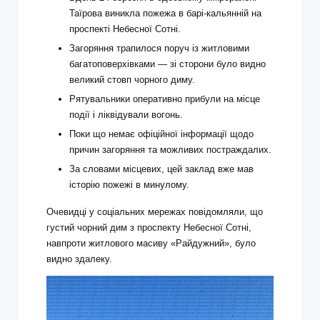
Таїрова виникла пожежа в барі-кальянній на
проспекті Небесної Сотні.
Загоряння трапилося поруч із житловими
багатоповерхівками — зі сторони було видно
великий стовп чорного диму.
Рятувальники оперативно прибули на місце
події і ліквідували вогонь.
Поки що немає офіційної інформації щодо
причин загоряння та можливих постраждалих.
За словами місцевих, цей заклад вже мав
історію пожежі в минулому.
Очевидці у соціальних мережах повідомляли, що
густий чорний дим з проспекту Небесної Сотні,
навпроти житлового масиву «Райдужний», було
видно здалеку.