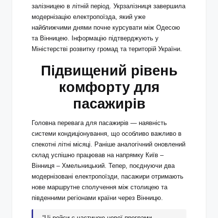
залізницею в літній період. Укрзалізниця завершила
модернізацію електропоїзда, який уже
найближчими днями почне курсувати між Одесою
та Вінницею. Інформацію підтверджують у
Міністерстві розвитку громад та територій України.
Підвищений рівень
комфорту для
пасажирів
Головна перевага для пасажирів — наявність
системи кондиціонування, що особливо важливо в
спекотні літні місяці. Раніше аналогічний оновлений
склад успішно працював на напрямку Київ –
Вінниця – Хмельницький. Тепер, поєднуючи два
модернізовані електропоїзди, пасажири отримають
нове маршрутне сполучення між столицею та
південними регіонами країни через Вінницю.
“Ці рейси є частиною нової програми