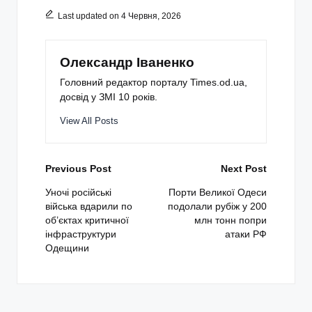
Last updated on 4 Червня, 2026
Олександр Іваненко
Головний редактор порталу Times.od.ua,
досвід у ЗМІ 10 років.
View All Posts
Post
Previous Post
Next Post
navigation
Уночі російські
Порти Великої Одеси
війська вдарили по
подолали рубіж у 200
об’єктах критичної
млн тонн попри
інфраструктури
атаки РФ
Одещини