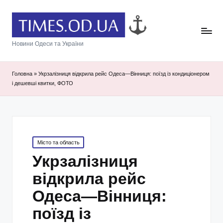
Новини Одеси та України
Головна
»
Укрзалізниця відкрила рейс Одеса—Вінниця: поїзд із кондиціонером
і дешевші квитки, ФОТО
Posted
Місто та область
in
Укрзалізниця
відкрила рейс
Одеса—Вінниця:
поїзд із