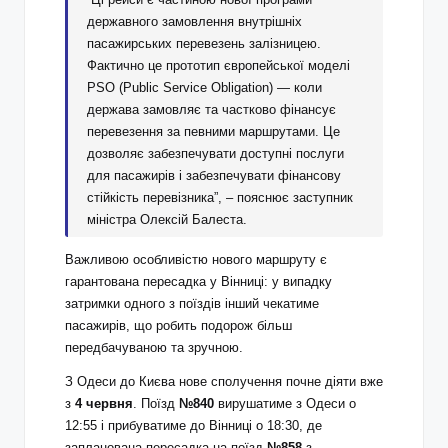
державного замовлення внутрішніх
пасажирських перевезень залізницею.
Фактично це прототип європейської моделі
PSO (Public Service Obligation) — коли
держава замовляє та частково фінансує
перевезення за певними маршрутами. Це
дозволяє забезпечувати доступні послуги
для пасажирів і забезпечувати фінансову
стійкість перевізника”, – пояснює заступник
міністра Олексій Балеста.
Важливою особливістю нового маршруту є
гарантована пересадка у Вінниці: у випадку
затримки одного з поїздів інший чекатиме
пасажирів, що робить подорож більш
передбачуваною та зручною.
З Одеси до Києва нове сполучення почне діяти вже
з
4 червня
. Поїзд
№840
вирушатиме з Одеси о
12:55 і прибуватиме до Вінниці о 18:30, де
запланована пересадка на поїзд
№858
з